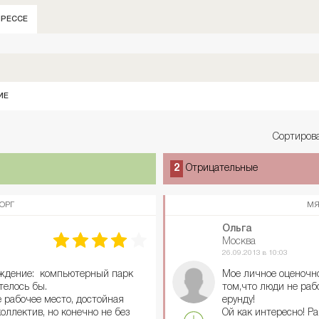
ПРЕССЕ
ИЕ
Сортирова
2
Отрицательные
ОРГ
МЯ
Ольга
Москва
26.09.2013 в 10:03
уждение: компьютерный парк
Мое личное оценочн
телось бы.
том,что люди не ра
 рабочее место, достойная
ерунду!
оллектив, но конечно не без
Ой как интересно! Р