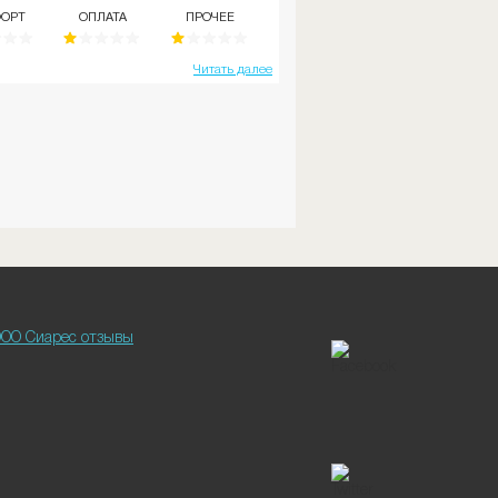
о с нее толку - официалка то все
ОРТ
ОПЛАТА
ПРОЧЕЕ
ая вот черная фирма с опасной
цией!
Читать далее
ОО Сиарес отзывы