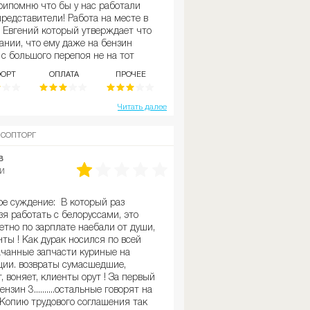
припомню что бы у нас работали
редставители! Работа на месте в
м Евгений который утверждает что
пании, что ему даже на бензин
 с большого перепоя не на тот
сь дорогой!!!
ОРТ
ОПЛАТА
ПРОЧЕЕ
Читать далее
СОПТОРГ
в
и
ое суждение: В который раз
зя работать с белоруссами, это
етно по зарплате наебали от души,
ты ! Как дурак носился по всей
ачанные запчасти куриные на
ции. возвраты сумасшедшие,
, воняет, клиенты орут ! За первый
нзин 3..........остальные говорят на
 Копию трудового соглашения так