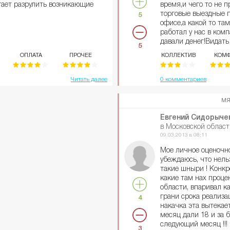
гает разрулить возникающие
время,и чего то не 
торговые выездные п
5
офисе,а какой то та
работал у нас в ком
давали денег!Видать
5
сайт зашел!!!! Лечите
ОПЛАТА
ПРОЧЕЕ
КОЛЛЕКТИВ
КОМФ
Читать далее
0 комментариев
МЯ
Евгений Сидорыче
в Московской област
09.03.2013 в 08:11
Мое личное оценочн
убеждаюсь, что нель
такие шныри ! Конкр
какие там нах процен
области, впаривал к
грани срока реализа
4
накачка эта вытекает
месяц дали 18 и за бе
следующий месяц !!!
3