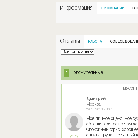
Информация
О КОМПАНИИ
В 
Отзывы
РАБОТА
СОБЕСЕДОВАН
1
Положительные
МЯСОПТ
Дмитрий
Москва
29.10.2013 в 10:13
Мое личное оценочное с
обновляется реже чем хо
Спокойный офис, хорошее
оплата труда. Приятный к