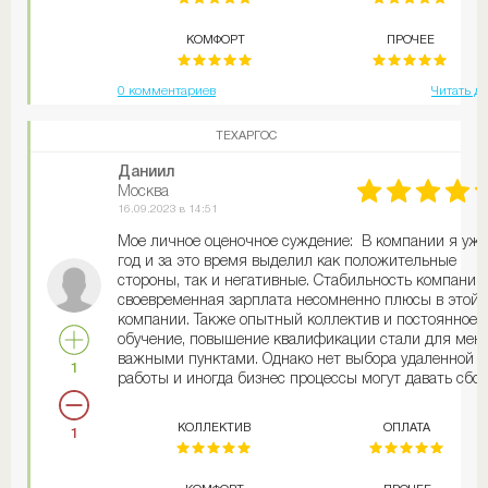
КОМФОРТ
ПРОЧЕЕ
0 комментариев
Читать д
ТЕХАРГОС
Даниил
Москва
16.09.2023 в 14:51
Мое личное оценочное суждение: В компании я уже
год и за это время выделил как положительные
стороны, так и негативные. Стабильность компании
своевременная зарплата несомненно плюсы в этой
компании. Также опытный коллектив и постоянное
обучение, повышение квалификации стали для мен
важными пунктами. Однако нет выбора удаленной
1
работы и иногда бизнес процессы могут давать сбой
КОЛЛЕКТИВ
ОПЛАТА
1