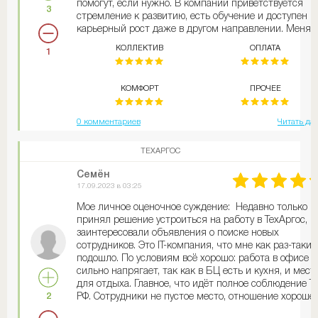
помогут, если нужно. В компании приветствуется
3
стремление к развитию, есть обучение и доступен
карьерный рост даже в другом направлении. Меня
лично все устраивает
КОЛЛЕКТИВ
ОПЛАТА
1
КОМФОРТ
ПРОЧЕЕ
0 комментариев
Читать да
ТЕХАРГОС
Семён
17.09.2023 в 03:25
Мое личное оценочное суждение: Недавно только
принял решение устроиться на работу в ТехАргос,
заинтересовали объявления о поиске новых
сотрудников. Это IT-компания, что мне как раз-таки 
подошло. По условиям всё хорошо: работа в офисе н
сильно напрягает, так как в БЦ есть и кухня, и мест
для отдыха. Главное, что идёт полное соблюдение Т
2
РФ. Сотрудники не пустое место, отношение хорошее