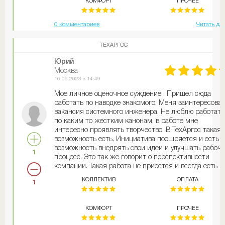
КОМФОРТ
ПРОЧЕЕ
0 комментариев
Читать да
ТЕХАРГОС
Юрий
Москва
16.09.2023 в 14:49
Мое личное оценочное суждение: Пришел сюда
работать по наводке знакомого. Меня заинтересова
вакансия системного инженера. Не люблю работать
по каким то жестким канонам, в работе мне
интересно проявлять творчество. В ТехАргос такая
возможность есть. Инициатива поощряется и есть
возможность внедрять свои идеи и улучшать рабоч
1
процесс. Это так же говорит о перспективности
компании. Такая работа не приестся и всегда есть
куда расти. Я работаю пока 8 месяцев. За это время
КОЛЛЕКТИВ
ОПЛАТА
1
претензий у меня не было. Работа реально в радость
Недостатков для меня нет.
КОМФОРТ
ПРОЧЕЕ