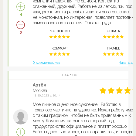
компания надежная. Не ошибся. Коллектив
слаженный, дружный. Работа не из легких, т.к. под
каждого клиента разрабатывается свое решение, т.е
4
не монотонная, но интересная, позволяет постоянно
самосовершенствоваться. Оплата труда
своевременная. Руководство понимающее. Лично я 
КОЛЛЕКТИВ
ОПЛАТА
2
пожалел, что перешел сюда.
КОМФОРТ
ПРОЧЕЕ
0 комментариев
Читать да
ТЕХАРГОС
Артём
Москва
13.10.2023 в 10:14
Мое личное оценочное суждение: Работаю в
техаргосе частично на удаленке. Искал работу имен
с таким графиком, чтобы не быть привязанным к
месту. Компания на рынке не первый год,
трудоустройство официальное и платят хорошо.
Работы довольно много, но я справляюсь, и всегда