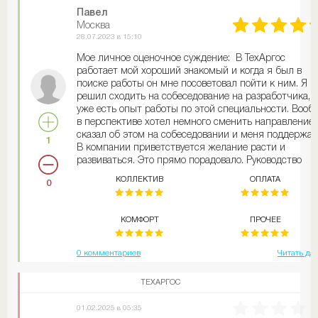
Павел
Москва
28.07.2023 в 15:10
Мое личное оценочное суждение: В ТехАргос
работает мой хороший знакомый и когда я был в
поиске работы он мне посоветовал пойти к ним. Я
решил сходить на собеседование на разработчика, 
уже есть опыт работы по этой специальности. Вооб
в перспективе хотел немного сменить направление.
сказал об этом на собеседовании и меня поддержал
1
В компании приветствуется желание расти и
развиваться. Это прямо порадовало. Руководство
адекватное, с коллективом тоже проблем не возникл
КОЛЛЕКТИВ
ОПЛАТА
0
Для комфортной работы все есть. Проводят
корпоративные мероприятия. Из минусов: нет
возможности полностью перейти на удаленку, в офи
КОМФОРТ
ПРОЧЕЕ
все равно нужно быть. А так я в общем то всем
доволен. Зарплата достойная, платят стабильно, бе
задержек
0 комментариев
Читать да
ТЕХАРГОС
01.02.2025 в 05:35