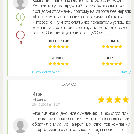
Компанию нашел когда-то на ярмарке МТУСИ.
Коллектив у нас дружный, все ребята опытные,
процессы отлажены, поэтому на работе без нервяко
Много крупных заказчиков, с такими работать
интересно. Ну и это опять же показатель успешност
4
компании и её стабильности, для меня это тоже
важно. Зарплата устраивает, ДМС есть.
Есть и минусы - карьерный рост не быстрый, да и
КОЛЛЕКТИВ
ОПЛАТА
5
ремонт хотелось бы получше.
КОМФОРТ
ПРОЧЕЕ
0 комментариев
Читать да
ТЕХАРГОС
Иван
Москва
26.10.2023 в 18:27
Мое личное оценочное суждение: В ТехАргос приш
на вакансию разработчика. Ещё на собеседовании
обратил внимание на крупных клиентов компании и
на организацию деятельности, тогда понял, что