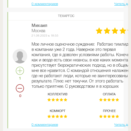
0 комментариев
Читать да
ТЕХАРГОС
Михаил
Москва
21.08.2023 в 18:55
Мое личное оценочное суждение: Работаю тимлид
в компании уже 2 года. Наверное это первая
компания, где я доволен условиями работы. Конечн
как и везде есть свои нюансы, в кое каких моментах
присутствует бюрократических подход, но в общем
мне все нравится. С командой отношения налажены
где не работают люди, которые не заинтересованы в
1
результате. Плюс нет текучки. От этого работать
только приятнее. С руководством я в хороших
отношениях, каких либо конфликтных ситуаций за
КОЛЛЕКТИВ
ОПЛАТА
0
время работы не было. Трудоустройство официально
зарплату выплачивают всегда четко в срок
КОМФОРТ
ПРОЧЕЕ
0 комментариев
Читать да