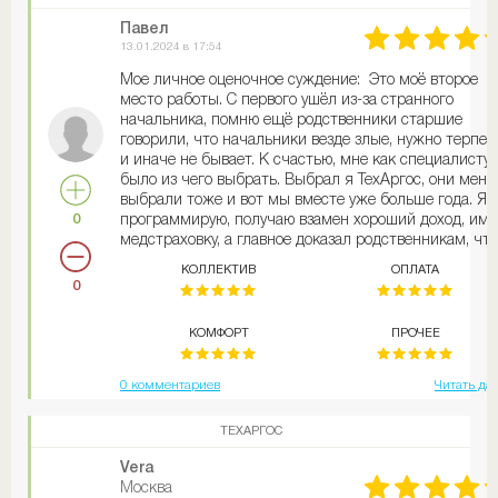
Павел
13.01.2024 в 17:54
Мое личное оценочное суждение: Это моё второе
место работы. С первого ушёл из-за странного
начальника, помню ещё родственники старшие
говорили, что начальники везде злые, нужно терпет
и иначе не бывает. К счастью, мне как специалисту
было из чего выбрать. Выбрал я ТехАргос, они меня
выбрали тоже и вот мы вместе уже больше года. Я 
0
программирую, получаю взамен хороший доход, им
медстраховку, а главное доказал родственникам, что
от работы можно получать удовольствие и не
КОЛЛЕКТИВ
ОПЛАТА
ругаться с начальством, а быть на одной волне.
0
КОМФОРТ
ПРОЧЕЕ
0 комментариев
Читать да
ТЕХАРГОС
Vera
Москва