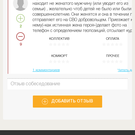
находит не женатого мужчину (или уводит его из
семьи) , желательно чтоб детей не было или были
совершеннолетние. Они женятся и она в течении го
отправляет его на СВО добровольцем. Приезжает к
нему(«как истинная жена героя»)делает фото на
2
телефон с определением геопозиций, отсылает куда
следует. Сама естественно уезжает. А в течении 5дн
КОЛЛЕКТИВ
ОПЛАТА
всех наших ребят накрывает… Она жена героя,
9
получает все выплаты и весьма завидное наследств
Если появляются дети она катает их не по тем
КОМФОРТ
ПРОЧЕЕ
точкам, играет из себя дурочку и тянет время
изматывая, не давая в руки ни каких посмертных
документов отца, чтоб никто не мог написать
1 комментариев
Читать да
заявление, ни на выплату, ни на наследство. Самое
страшное, что и жизнь ребенка сжечь ставится под
Отзыв собеседование
угрозу… Пожалуйста будьте бдительны🙏 С
уважением, ваш независимый информационный
партнёр Крутикова Диана Андреевна - г. Ломоносов.
Двадцать второго декабря две тысячи двадцать
ДОБАВИТЬ ОТЗЫВ
третьего года. Спасибо.