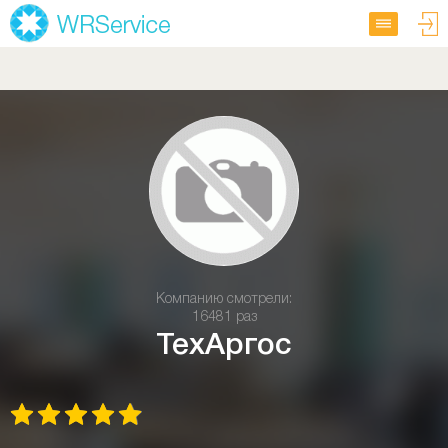
Компанию смотрели:
16481 раз
ТехАргос