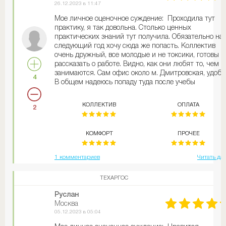
26.12.2023 в 11:47
Мое личное оценочное суждение: Проходила тут
практику, я так довольна. Столько ценных
практических знаний тут получила. Обязательно на
следующий год хочу сюда же попасть. Коллектив
очень дружный, все молодые и не токсики, готовы
рассказать о работе. Видно, как они любят то, чем
занимаются. Сам офис около м. Дмитровская, удобн
4
В общем надеюсь попаду туда после учебы
КОЛЛЕКТИВ
ОПЛАТА
2
КОМФОРТ
ПРОЧЕЕ
1 комментариев
Читать да
ТЕХАРГОС
Руслан
Москва
05.12.2023 в 05:04