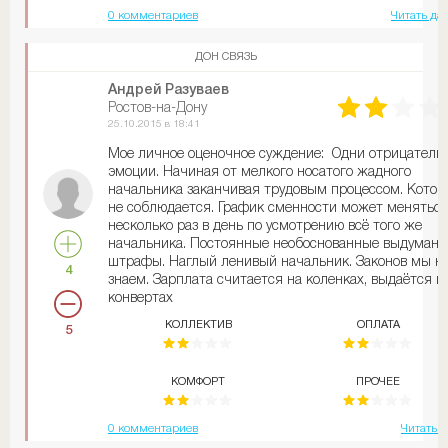
0 комментариев
Читать да
ДОН СВЯЗЬ
Андрей Разуваев
Ростов-на-Дону
25.10.2015 в 18:41
Мое личное оценочное суждение: Одни отрицатель
эмоции. Начиная от мелкого носатого жадного
начальника заканчивая трудовым процессом. Кото
не соблюдается. График сменности может меняться
несколько раз в день по усмотрению всё того же
начальника. Постоянные необоснованные выдуман
штрафы. Наглый ленивый начальник. Законов мы н
4
знаем. Зарплата считается на коленках, выдаётся в
конвертах
нет
КОЛЛЕКТИВ
ОПЛАТА
5
КОМФОРТ
ПРОЧЕЕ
0 комментариев
Читать 