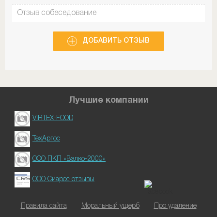
Отзыв собеседование
ДОБАВИТЬ ОТЗЫВ
Лучшие компании
VIRTEX-FOOD
ТехАргос
ООО ПКП «Вэлко-2000»
ООО Сиарес отзывы
Правила сайта
Моральный ущерб
Про удаление