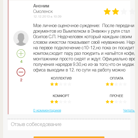
Аноним
Смоленск
12.12.2013 в 10:39
Мое личное оценочное суждение: После передачи
документов из Вымпелком в Энвижн у руля стал
Осипов С.П. Недочеловек который каждым своим
словом ижестом показывает своё неуважение. Наря
на первое подключение с10-12,но пока он посидит з
компом,сходит пару раз покурить и напьётся кофе,в
монтажники просто сидят и ждут. Официально вре
4
получения нарядов 9.30,но из-за того,что он мудак и
офиса выходим в 12. по сути на работу можно
приходить к 11 итог будет тот-же,но стоит вам
КОЛЛЕКТИВ
ОПЛАТА
2
опоздать на 1-у минуту штраф,объяснительная. Что
более поражает,этот недочеловек позволяет себе
опоздания,неявки на работу и в состоянии
КОМФОРТ
ПРОЧЕЕ
алкогольного опъянения!!!! В вымпелкоме работало
около 50 монтажников,теперь нас челове 20. Пытал
решить вопросы с руководством выше,но им вообще
0 комментариев
Читать д
фиолетово. Требовали чтобы они приехали и решил
наши вопросы,они приехали,забухали с недочелове
Отзыв собеседование
и уехали,на нас поклали!!! в вымпелкоме нам давали
страховку "альфастрахования" с широкими
возможностями, Энвижн выдал страховку по которо