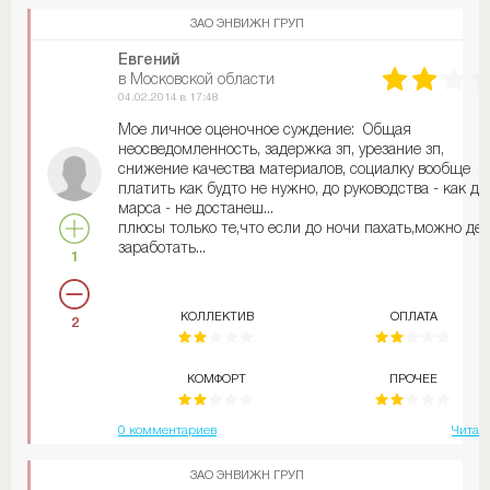
Питер осваивают. Только им нужно было бы знать, ч
ЗАО ЭНВИЖН ГРУП
метро Василеостровская находиться на Васильевск
острове в Василеостровском районе
Евгений
в Московской области
04.02.2014 в 17:48
Мое личное оценочное суждение: Общая
неосведомленность, задержка зп, урезание зп,
снижение качества материалов, социалку вообще
платить как будто не нужно, до руководства - как до
марса - не достанеш...
плюсы только те,что если до ночи пахать,можно де
заработать...
1
КОЛЛЕКТИВ
ОПЛАТА
2
КОМФОРТ
ПРОЧЕЕ
0 комментариев
Читат
ЗАО ЭНВИЖН ГРУП