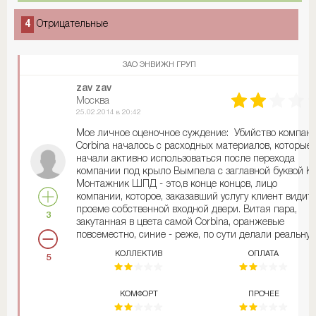
4
Отрицательные
ЗАО ЭНВИЖН ГРУП
zav zav
Москва
25.02.2014 в 20:42
Мое личное оценочное суждение: Убийство компан
Corbina началось с расходных материалов, которые
начали активно использоваться после перехода
компании под крыло Вымпела с заглавной буквой К.
Монтажник ШПД - это,в конце концов, лицо
компании, которое, заказавший услугу клиент видит 
проеме собственной входной двери. Витая пара,
3
закутанная в цвета самой Corbina, оранжевые
повсеместно, синие - реже, по сути делали реальну
рекламу в простом абонентском щитке, и открывая
КОЛЛЕКТИВ
ОПЛАТА
5
его количество оранжевых кабелей -четко объяснял
абоненту, кто в этом, доме, районе, самый быстрый,
самый дорогой по качеству, но самый дешевый по
КОМФОРТ
ПРОЧЕЕ
тарифам, и не дай бог за оранжевый кабель кто-
нибудь " начнет вытягиваться", дорого и хлопотно э