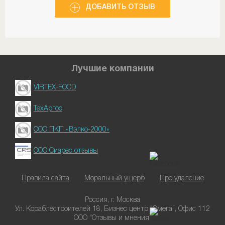
вы просто можете бесплатно вызвать скорую.
ДОБАВИТЬ ОТЗЫВ
нет
Лучшие компании
VIRTEX-FOOD
ТехАргос
ООО ПКП «Вэлко-2000»
ООО Сиарес отзывы
Правила сайта
Моральный ущерб
Про удаление
Россия, г. Москва
Ул. Кораблестроителей 18, Бизнес центр "Омега", Офис 112
ООО "Отзывы и мнения"