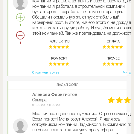
компании и решила вставить и своё словечко. До эт
компании я работала в строительной компании,
бухгалтером. Проработала я там полтора года.
Обещали нормальную зп, отпуск стабильный,
карьерный рост. В итоге, ничего этого я не дождала
1
и стала искать другую работу. И судьба меня свела 
этой компанией. Так же претендовала на должность
бухгалтера. Как и везде пришлось пройти обучение.
КОЛЛЕКТИВ
ОПЛАТА
1
Обучение представляет собой 10 индивидуальных
занятий, на которых все про компанию рассказываю
про её деятельность, ну и про мои обязанности.
КОМФОРТ
ПРОЧЕЕ
Работаю уже довольно продолжительное время, все
устраивает: зарплата, график работы, думаю, шаг по
карьерной лестнице не заставит себя долго ждать. 
0 комментариев
Читать
общем, все к нам)
ЛАДЬЯ-ХОЛЛ
Алексей Феоктистов
Самара
01.09.2016 в 09:20
Мое личное оценочное суждение: Строгое руководс
Всем привет! Меня зовут Алексей. Я являюсь
сотрудником компании Ладья-Холл. В компанию по
по объявлению, откликнулся сразу, сфера