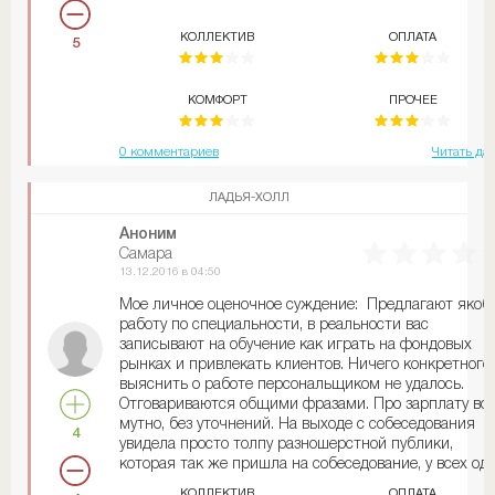
КОЛЛЕКТИВ
ОПЛАТА
5
КОМФОРТ
ПРОЧЕЕ
0 комментариев
Читать да
ЛАДЬЯ-ХОЛЛ
Аноним
Самара
13.12.2016 в 04:50
Мое личное оценочное суждение: Предлагают якоб
работу по специальности, в реальности вас
записывают на обучение как играть на фондовых
рынках и привлекать клиентов. Ничего конкретного
выяснить о работе персональщиком не удалось.
Отговариваются общими фразами. Про зарплату вс
мутно, без уточнений. На выходе с собеседования
4
увидела просто толпу разношерстной публики,
которая так же пришла на собеседование, у всех од
вакансия - специалист по персоналу. О
КОЛЛЕКТИВ
ОПЛАТА