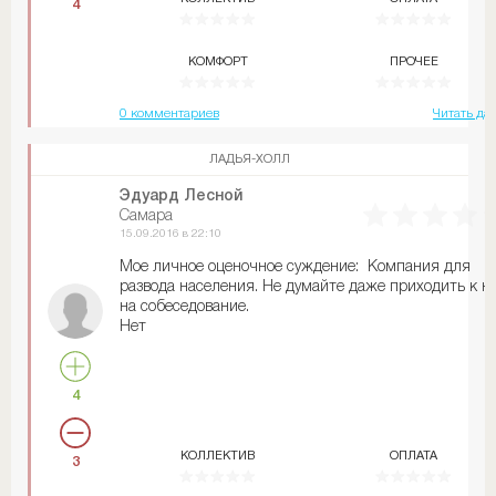
4
некомпетентности человека проводящего
собеседование даже говорить не хочется. Контора
пускает пыль в глаза обещая заоблачные деньги. Но
КОМФОРТ
ПРОЧЕЕ
при этом дет оговорку, что зп ты получишь, только
если весь отдел сделает план.
Крутой офис
0 комментариев
Читать да
ЛАДЬЯ-ХОЛЛ
Эдуард Лесной
Самара
15.09.2016 в 22:10
Мое личное оценочное суждение: Компания для
развода населения. Не думайте даже приходить к н
на собеседование.
Нет
4
КОЛЛЕКТИВ
ОПЛАТА
3