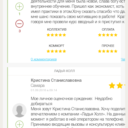
деятельности для меня была новой, слава богу есть
внутреннее обучение. Пришел как экономист, хоть и
имел практики в этом.Хочу сказать спасибо что дал
1
мне шанс показать свою мотивацию в работе! Крат
говоря мне провели курс вводный и я приступил к
работе. Работа полностью устраивает. Нету стресса,
КОЛЛЕКТИВ
ОПЛАТА
3
нервы в порядке) Зарплату ни разу не задерживали,
руководство лояльное! Жду повышения)))
КОМФОРТ
ПРОЧЕЕ
0 комментариев
Чита
ЛАДЬЯ-ХОЛЛ
Кристина Станиславовна
Самара
01.09.2016 в 09:14
Мое личное оценочное суждение: Неудобно
добираться
Меня зовут Кристина Станиславовна. Хочу поделить
впечатлением о компании «Ладья Холл». На данный
момент я работаю в ней оператором на телефоне.
Принимаю входящие вызовы и консультирую клиент