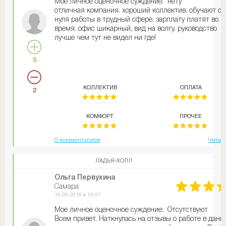
Мое личное оценочное суждение: нету
отличная компания. хороший коллектив. обучают с
нуля работы в трудный сфере. зарплату платят во
время. офис шикарный, вид на волгу. руководство
лучше чем тут не видел ни где!
5
КОЛЛЕКТИВ
ОПЛАТА
2
КОМФОРТ
ПРОЧЕЕ
0 комментариев
Читат
ЛАДЬЯ-ХОЛЛ
Ольга Первухина
Самара
16.09.2016 в 13:07
Мое личное оценочное суждение: Отсутствуют
Всем привет. Наткнулась на отзывы о работе в данн