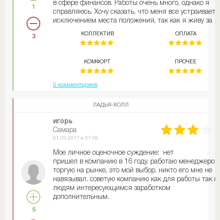
в сфере финансов. Работы очень много, однако я
1
справляюсь. Хочу сказать, что меня все устраивает, 
исключением места положения, так как я живу за
городом. Я всегда мечтала работать в данной сфере
КОЛЛЕКТИВ
ОПЛАТА
3
это не только модно, но и очень перспективно. Всем
советую, пока есть места.
КОМФОРТ
ПРОЧЕЕ
0 комментариев
ЛАДЬЯ-ХОЛЛ
игорь
Самара
01.03.2017 в 07:59
Мое личное оценочное суждение: нет
пришел в компанию в 16 году. работаю менеджером
торгую на рынке, это мой выбор. никто его мне не
навязывал. советую компанию как для работы так и
людям интересующимся заработком
дополнительным.
5