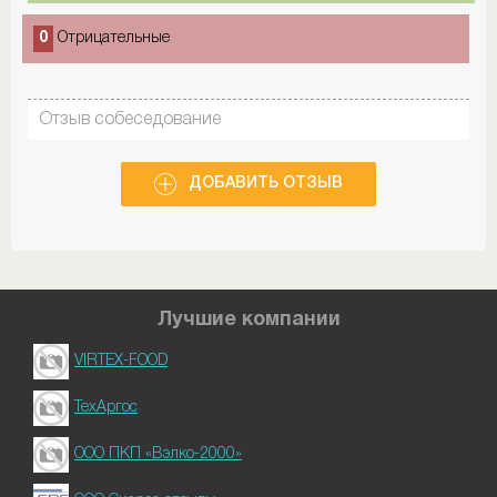
0
Отрицательные
Отзыв собеседование
ДОБАВИТЬ ОТЗЫВ
Лучшие компании
VIRTEX-FOOD
ТехАргос
ООО ПКП «Вэлко-2000»