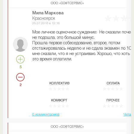
ООО «СОФТСЕРВИС»
Мила Маркова
Красноярск
25.07.2016 в 12:16
Мое личное оценочное суждение: Не сказали почем
не подошла, это большой минус.
Прошла первое собеседование, второе, потом
отстажировалась неделю и не сдала экзамен по 1С 
мне сказали, что я не устраиваю. Хорошо, что хоть з
это время оплатили.
5
КОЛЛЕКТИВ
ОПЛАТА
2
КОМФОРТ
ПРОЧЕЕ
0 комментариев
Читат
ООО «СОФТСЕРВИС»