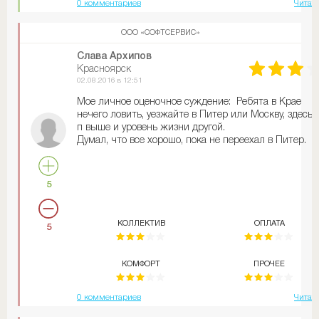
0 комментариев
Читат
ООО «СОФТСЕРВИС»
Слава Архипов
Красноярск
02.08.2016 в 12:51
Мое личное оценочное суждение: Ребята в Крае
нечего ловить, уезжайте в Питер или Москву, здесь и
п выше и уровень жизни другой.
Думал, что все хорошо, пока не переехал в Питер.
5
КОЛЛЕКТИВ
ОПЛАТА
5
КОМФОРТ
ПРОЧЕЕ
0 комментариев
Читат