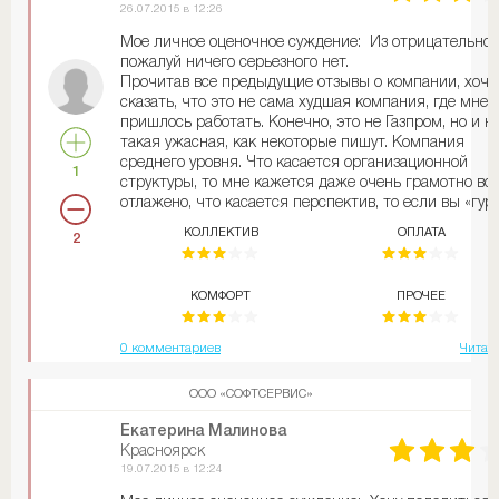
26.07.2015 в 12:26
Мое личное оценочное суждение: Из отрицательног
пожалуй ничего серьезного нет.
Прочитав все предыдущие отзывы о компании, хочу
сказать, что это не сама худшая компания, где мне
пришлось работать. Конечно, это не Газпром, но и н
такая ужасная, как некоторые пишут. Компания
среднего уровня. Что касается организационной
1
структуры, то мне кажется даже очень грамотно вс
отлажено, что касается перспектив, то если вы «гуру
программировании или есть богатый опыт в прода
КОЛЛЕКТИВ
ОПЛАТА
2
или просто очень усердны, то вы добьетесь успеха и
большой зарплаты. Мне сначала было очень сложно
меня все клиенты «динамили», я даже хотел уходит
КОМФОРТ
ПРОЧЕЕ
но меня бодрило и заводило одно, это то, что зарпл
у моей коллеги, которой, кстати, всего было 24 года
заплата была больше 50 т.р. Но через полтора меся
0 комментариев
Читат
у меня стало получаться, появился азарт и дела по
в гору. Сначала заработал на новый авто, а потом вз
ООО «СОФТСЕРВИС»
ипотеку и купил квартиру. Из-за повышение курса
доллара в 2014 году моя ипотека получилось золото
Екатерина Малинова
моей зарплаты уже не хватало, чтобы ее выплачива
Красноярск
и содержать семью. Сейчас работаю вахтовым
19.07.2015 в 12:24
методом в металлургической компании и если чест