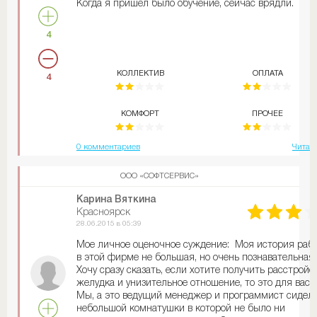
Когда я пришел было обучение, сейчас врядли.
и сказал, что начальник мне все затраты вернет.
Скрипя зубами мой начальник с бюджета нашего
отдела компенсировал все мои затраты и после это
4
началась веселуха. Он меня начал отправлять к са
злосным клиентам от которых особого выхлопа не
было и моя зарплата с 50 упала до 40 т.р. Я об этом
КОЛЛЕКТИВ
ОПЛАТА
4
сообщил директору, он пожурил моего начальника и
от меня на пару месяцев отстал, по зарплате я сраз
почувствовал положительный эффект и стал получ
КОМФОРТ
ПРОЧЕЕ
около 70 т.р., но счастье было не долго, потом он оп
стал подлянить и я не выдержал и ушел от туда.
Из положительного, хочу сказать одно, это
0 комментариев
Читат
симпатичные девчонки там работают и лояльный
директор.
ООО «СОФТСЕРВИС»
Карина Вяткина
Красноярск
28.06.2015 в 05:39
Мое личное оценочное суждение: Моя история раб
в этой фирме не большая, но очень познавательная.
Хочу сразу сказать, если хотите получить расстройс
желудка и унизительное отношение, то это для вас.
Мы, а это ведущий менеджер и программист сидели
небольшой комнатушки в которой не было ни