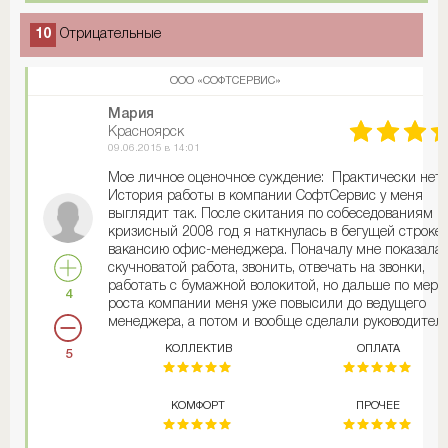
10
Отрицательные
ООО «СОФТСЕРВИС»
Мария
Красноярск
09.06.2015 в 14:01
Мое личное оценочное суждение: Практически нет
История работы в компании СофтСервис у меня
выглядит так. После скитания по собеседованиям в
кризисный 2008 год я наткнулась в бегущей строке 
вакансию офис-менеджера. Поначалу мне показала
скучноватой работа, звонить, отвечать на звонки,
работать с бумажной волокитой, но дальше по мере
4
роста компании меня уже повысили до ведущего
менеджера, а потом и вообще сделали руководител
отдела. Хочу сказать спасибо руководству компании,
КОЛЛЕКТИВ
ОПЛАТА
5
что из меня сделали профессионала и обучили все
тонкостям работе в программе 1С. Думаю, что посл
моего декретного отпуска ничего сильно не
КОМФОРТ
ПРОЧЕЕ
поменяется и я как и прежде буду в ваших рядах.