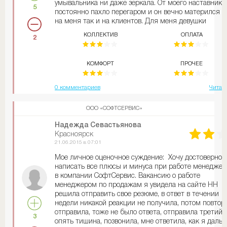
умывальника ни даже зеркала. От моего наставника
5
постоянно пахло перегаром и он вечно матерился к
на меня так и на клиентов. Для меня девушки
закончившей гуманитарный ВУЗ это было крайне ди
КОЛЛЕКТИВ
ОПЛАТА
2
Я выросла в семье инженеров, где никто не пил и н
выражался нецензурной бранью. Что касается
желудка, то хочу сказать следующее. Нам разрешал
КОМФОРТ
ПРОЧЕЕ
на рабочем месте кушать, т.к. по близости не было
столовых, и можно было пользоваться водой из
куллера. Мы частенько чаевничали, до тех пор пока
0 комментариев
Читат
одного из сотрудников не увезли в больницу с
пищевым расстройством. Оказывается вода в кулле
ООО «СОФТСЕРВИС»
была не привозная, а набиралась из под крана наш
руководителем. Мы потом написали коллективную
Надежда Севастьянова
жалобу в санопедстанцию, но это было безрезультат
Красноярск
так как у директора там было все схвачено, потому 
21.06.2015 в 07:01
ранее он занимался общепитом. Также нас заставл
Мое личное оценочное суждение: Хочу достоверно
самим убираться на своем рабочем месте, хотя по
написать все плюсы и минуса при работе менедже
законодательству это должна делать уборщица,
в компании СофтСервис. Вакансию о работе
которая была не прикосновенна, так как была
менеджером по продажам я увидела на сайте НН
родственницей директора. Также весной нас вместо
решила отправить свое резюме, в ответ в течении
одного раза, вызывали три раза в субботний не
недели никакой реакции не получила, потом повтор
рабочий день на субботник. Если не хотите очутить
отправила, тоже не было ответа, отправила третий р
в савдепе, то не идите работать в эту ужасную конто
3
опять тишина, позвонила, мне ответила, как я даль
Из положительного могу отметить только удобный