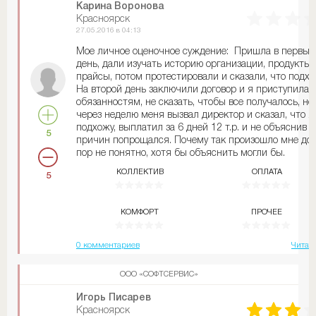
Карина Воронова
Красноярск
27.05.2016 в 04:13
Мое личное оценочное суждение: Пришла в первый
день, дали изучать историю организации, продукты 
прайсы, потом протестировали и сказали, что подхо
На второй день заключили договор и я приступила 
обязанностям, не сказать, чтобы все получалось, но
через неделю меня вызвал директор и сказал, что я
подхожу, выплатил за 6 дней 12 т.р. и не объяснив
5
причин попрощался. Почему так произошло мне до 
пор не понятно, хотя бы объяснить могли бы.
Хотела устроиться в сферу ИТ, но меня не взяли,
КОЛЛЕКТИВ
ОПЛАТА
5
почему не сказали
КОМФОРТ
ПРОЧЕЕ
0 комментариев
Читат
ООО «СОФТСЕРВИС»
Игорь Писарев
Красноярск