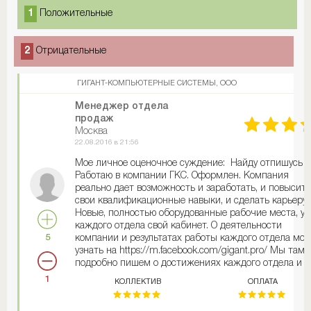
1
Положительные
2
Отрицательные
ГИГАНТ-КОМПЬЮТЕРНЫЕ СИСТЕМЫ, ООО
Менеджер отдела
продаж
Москва
22.08.2016 в 21:56
Мое личное оценочное суждение: Найду отпишусь
Работаю в компании ГКС. Оформлен. Компания
реально дает возможность и заработать, и повысить
свои квалификационные навыки, и сделать карьеру.
Новые, полностью оборудованные рабочие места, у
каждого отдела свой кабинет. О деятельности
5
компании и результатах работы каждого отдела мо
узнать на https://m.facebook.com/gigant.pro/ Мы там
подробно пишем о достижениях каждого отдела и
каждого сотрудника. Выкладываем фото отделов,
1
КОЛЛЕКТИВ
ОПЛАТА
можно все увидеть своими глазами, при желании
написать любому сотруднику. Проблем с закупкой и