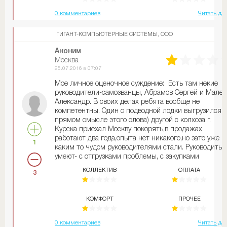
0 комментариев
Читать да
ГИГАНТ-КОМПЬЮТЕРНЫЕ СИСТЕМЫ, ООО
Аноним
Москва
25.07.2016 в 07:07
Мое личное оценочное суждение: Есть там некие
руководители-самозванцы, Абрамов Сергей и Малет
Александр. В своих делах ребята вообще не
компетентны. Один с подводной лодки выгрузился (
прямом смысле этого слова) другой с колхоза г.
Курска приехал Москву покорять,в продажах
работают два года,опыта нет никакого,но зато уже
1
каким то чудом руководителями стали. Руководить 
умеют- с отгрузками проблемы, с закупками
проблемы, решать сложные проблемы мы не умеем
КОЛЛЕКТИВ
ОПЛАТА
3
менеджеры сидят и все проблемы компании решаю
вручную. Текучка в компании серьезная, всем на
собеседовании ссут в уши о том, как здесь
КОМФОРТ
ПРОЧЕЕ
хорошо,какие они крутые и т.д. На самом деле
обычные перекупы. Вся зп черная, бухгалтерия
вообще напутанная. все работники трудятся не
0 комментариев
Читать да