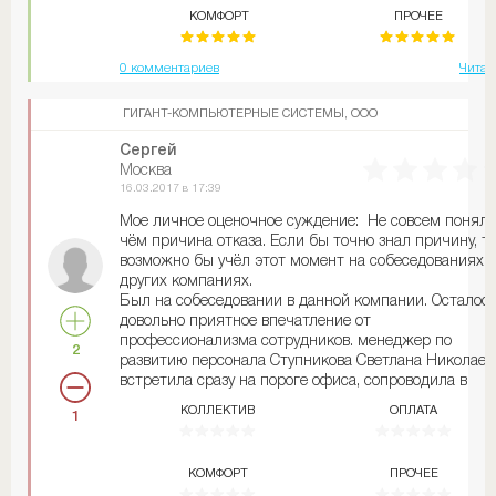
доставкой до заказчика оборудования не испытываю
КОМФОРТ
ПРОЧЕЕ
еще ни разу не приходилось краснеть перед
заказчиком о невыполненных обязательствах.
0 комментариев
Читат
ГИГАНТ-КОМПЬЮТЕРНЫЕ СИСТЕМЫ, ООО
Сергей
Москва
16.03.2017 в 17:39
Мое личное оценочное суждение: Не совсем понял 
чём причина отказа. Если бы точно знал причину, т
возможно бы учёл этот момент на собеседованиях в
других компаниях.
Был на собеседовании в данной компании. Осталос
довольно приятное впечатление от
профессионализма сотрудников. менеджер по
2
развитию персонала Ступникова Светлана Николаев
встретила сразу на пороге офиса, сопроводила в
кабинет и в течении прохождения тестирования
КОЛЛЕКТИВ
ОПЛАТА
1
помогала с заполнением анкет. Основатель компани
выступил с небольшой речью. Чувствуется, что это
сильный лидер и очень...»
КОМФОРТ
ПРОЧЕЕ