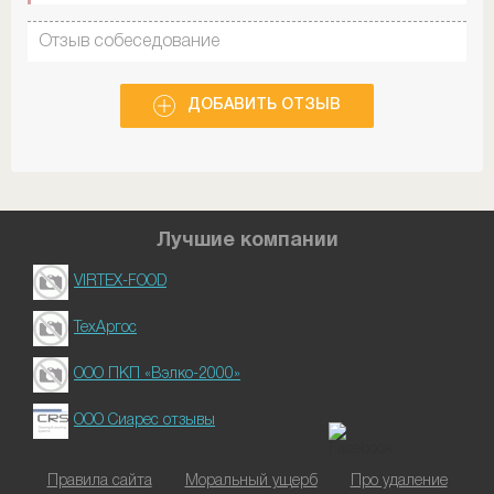
официально. В отделе госников работа построенна
только на откатах.
Отзыв собеседование
работа с 9.30, больше ничего
ДОБАВИТЬ ОТЗЫВ
Лучшие компании
VIRTEX-FOOD
ТехАргос
ООО ПКП «Вэлко-2000»
ООО Сиарес отзывы
Правила сайта
Моральный ущерб
Про удаление