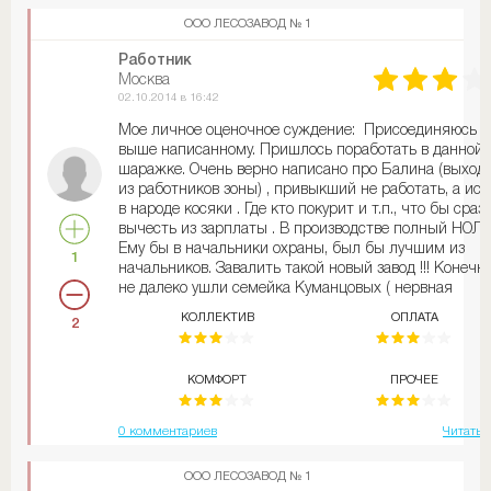
Москвичам!!!!! Работники бегите все в суды и
ООО ЛЕСОЗАВОД № 1
прокуратуры иначе зарплату не увидите.
Не бывало и не будет. Только если руководство
Работник
поменяют
Москва
02.10.2014 в 16:42
Мое личное оценочное суждение: Присоединяюсь к
выше написанному. Пришлось поработать в данной
шаражке. Очень верно написано про Балина (выход
из работников зоны) , привыкший не работать, а иск
в народе косяки . Где кто покурит и т.п., что бы сразу
вычесть из зарплаты . В производстве полный НОЛЬ !
Ему бы в начальники охраны, был бы лучшим из
1
начальников. Завалить такой новый завод !!! Конечн
не далеко ушли семейка Куманцовых ( нервная
Неонилла (полный психоз) и ее муж(но он хоть в
КОЛЛЕКТИВ
ОПЛАТА
2
производстве разбирается) Вообщем на территории
завода было очень много хороших мастеров и
начальников (которых данная троица просто выжил
КОМФОРТ
ПРОЧЕЕ
Одно ничего не могу сказать про Яранского - хоть к
то здраво смыслит. Зарплатаой ЧЕРНОЙ рулят как
хотят - хотят урежут, а хотят - прибавят ( конечно
0 комментариев
Читать 
только любимчикам). И без всяких оснований !!!
Поработал просто потерял время. Завод новый
ООО ЛЕСОЗАВОД № 1
замечательный - поменять бы руководство и ВПЕР