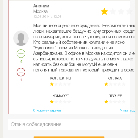
!!! На большие заработки !!! Вопрос один куда смотр
Аноним
самый главный ГЕНЕРАЛ всего завода !!! Или ему че
Москва
вышеуказанные обо всем только хорошем .
12.08.2014 в 12:08
Таких не обнаружил !!!
Мое личное оценочное суждение: Некомпетентные
люди, нахватавшие бездумно кучу огромных кредито
не соизмерив, хотя бы на чуточку, свои возможности
Кто реальный собственник компании-не ясно.
"Руководит" всем из Москвы выходец из
Азербайджана. В офисе в Москве находится он и ег
сыновья, которые не то что думать не могут, даже
4
написать без ошибок не могут.И еще один
непонятный гражданин, который приходит в офис
покурить и надиктовать пару писем своему секрета
КОЛЛЕКТИВ
ОПЛАТА
1
одному из сыновей Ибрагимова. Везде бардак, про
учет эти господа ничего никогда не слышали и,само
главное, он им не нужен, так как при таком состоян
КОМФОРТ
ПРОЧЕЕ
легко замести следы. Предприятие-банкрот.Зарплат
выдавать нечем. Поставщикам платить нечем. Сво
родственникам перечисляются под отчет
0 комментариев
Читать да
колоссалные суммы, а отчитываются только на одну
тысячную от того, что получили! Учет на складе
Отзыв собеседование
отсутсвует вообще! Про налоги и говорить не хочетс
Вообщем, реальный собственник когда узнает до че
они довели завод...боюсь и подумать о его действиях