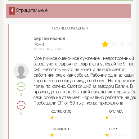
4
Отрицательные
ООО ЛЕСОЗАВОД № 1
сергей иванов
Коми
09.10.2016 в 06:05
Мое личное оценочное суждение: недостроенный
завод, учета сырья нет, зарплата у людей по 9 тыс.
руб. Работать никто не хочет и не собирается,
работники злые как собаки. Рабочие одни алкаши,
короче кого вообще никуда не берут. На территории
грязь по колено. Смотрящий за заводом Балин. В
производстве ноль. Бывший начальник тюрьмы. За
2
свои слова не отвечает. Нормально работать не даст
Пообещали ЗП от 50 тыс., когда приехал она
оказалась 30 тыс. И говорят: "Ты работать должен с
КОЛЛЕКТИВ
ОПЛАТА
3
7.00 до 20.00 с понедельника по субботу. В
воскресенье так и быть можешь до 12.00, тебе ведь
все равно делать нечего ..." А начальника, который
КОМФОРТ
ПРОЧЕЕ
работал до меня вообще кинули. Его охрана просто
вывела за территорию и послал куда подальше.