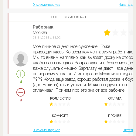
Пообещали ему черную ЗП и в итоге заплатили за 8
0 комментариев
Читать да
месяцев 16 тыс. руб. Сам Казлук богом забытое мес
Можно еще кучу наговорить. Короче полный вперед!!
ООО ЛЕСОЗАВОД № 1
нет слов...
нет
Раборник
Москва
28.11.2014 в 11:02
Мое личное оценочное суждение: Тоже
присоединяюсь. Ко всем комментариям работников
Мы то видим наглядно, как вывозят доску на сторону
якобы безвозмездно. Вопрос куда и о безвозмезднос
даже слушать смешно. Зарплату не дают , все деню
по черному утекают. И интересно Москвичи в курсе
???? Когда еще завод хорошо работал доска и брус
4
(для Балина) так и утекали. Можно подумать он
оплачивал. Причем про это знают все рабочие.
Особенно кто пилил и грузил. Начисление черной
КОЛЛЕКТИВ
ОПЛАТА
3
зарплаты полное шоу - начисляется одна сумма
(которая передается в Москву) во время выдачи она
резко уменьшается (якобы работники провинились 
КОМФОРТ
ПРОЧЕЕ
Балин уменьшает, а кого вообще лишает, люди прос
вычеркиваются из ведомости) Куда идет данная
разница всем понятна. Ему же надо строится и вкус
0 комментариев
Читать 
кушать !!! Факт нам ясен, главное был бы ясен