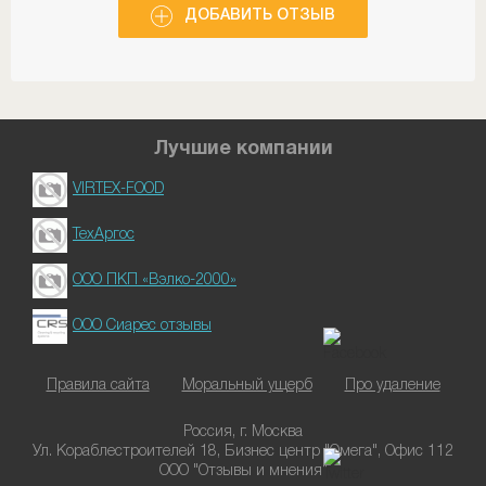
Я туда пришла главным бухгалтером, после
ДОБАВИТЬ ОТЗЫВ
увольнения предыдущего. Потратила только время!!
Долго вспоминала, но вспомнить не смогла.
Лучшие компании
VIRTEX-FOOD
ТехАргос
ООО ПКП «Вэлко-2000»
ООО Сиарес отзывы
Правила сайта
Моральный ущерб
Про удаление
Россия, г. Москва
Ул. Кораблестроителей 18, Бизнес центр "Омега", Офис 112
ООО "Отзывы и мнения"