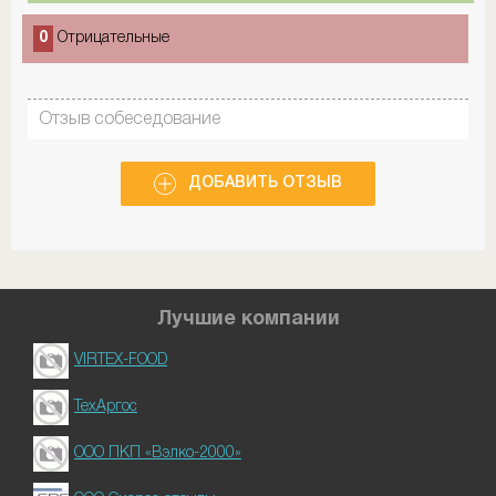
0
Отрицательные
Отзыв собеседование
ДОБАВИТЬ ОТЗЫВ
Лучшие компании
VIRTEX-FOOD
ТехАргос
ООО ПКП «Вэлко-2000»