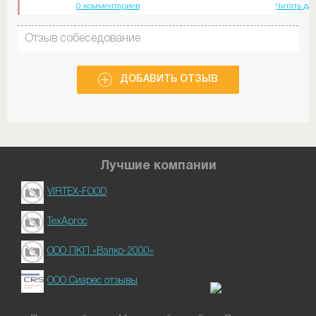
0 комментариев
Читать да
Отзыв собеседование
ДОБАВИТЬ ОТЗЫВ
Лучшие компании
VIRTEX-FOOD
ТехАргос
ООО ПКП «Вэлко-2000»
ООО Сиарес отзывы