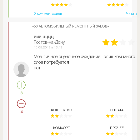
0 комментариев
Читать 
«50 АВТОМОБИЛЬНЫЙ РЕМОНТНЫЙ ЗАВОД»
иии цццц
Ростов-на-Дону
15.05.2013 в 13:43
Мое личное оценочное суждение: слишком много
слов потребуется
нет
3
КОЛЛЕКТИВ
ОПЛАТА
4
КОМФОРТ
ПРОЧЕЕ