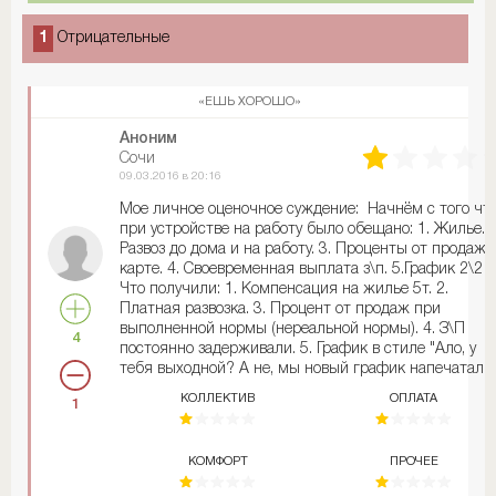
1
Отрицательные
«ЕШЬ ХОРОШО»
Аноним
Сочи
09.03.2016 в 20:16
Мое личное оценочное суждение: Начнём с того чт
при устройстве на работу было обещано: 1. Жилье. 2
Развоз до дома и на работу. 3. Проценты от продаж 
карте. 4. Своевременная выплата з\п. 5.График 2\2
Что получили: 1. Компенсация на жилье 5т. 2.
Платная развозка. 3. Процент от продаж при
выполненной нормы (нереальной нормы). 4. З\П
4
постоянно задерживали. 5. График в стиле "Ало, у
тебя выходной? А не, мы новый график напечатали,
иди на работу". + ОПЛАТА БОЯ ПОСУДЫ!! Около 250
КОЛЛЕКТИВ
ОПЛАТА
1
т... Даже если ты не разбил ни одной чашки. Гость
упер посуду? Плати! Уронил прибор при ДИРЕКТОР
Штраф! Не убрал стол? Лишение премии Гостю что-
КОМФОРТ
ПРОЧЕЕ
не понравилось? Помаши ручкой премии. Отношени
начальства к сотрудникам, как к скоту.