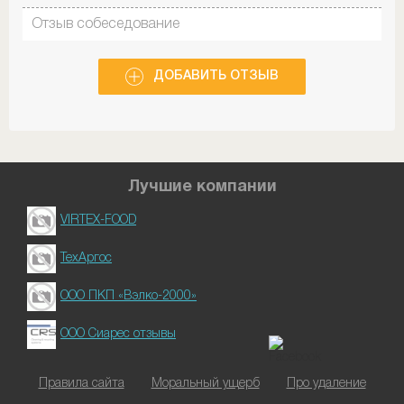
Садовников(длинный)-пидор,у которого есть привыч
Отзыв собеседование
при общении не смотреть собеседнику в глаза(из за
уважения собеседника,думает что он Орёл!)
Работников в хуй не ставят,мужики выходят работат
6-ти дневку. Работают с 6-ти утра и до победного -ч
ДОБАВИТЬ ОТЗЫВ
прокормить семью! Итог: Если жизнь скучна и не
хватает трэша , а есть огромное желание заработат
кучу денег на новую шубу жене г-на Директора, доб
пожаловать!
Бесплатное питание. Можно бухать, пиздить
начальника цеха Садовникова за наглость и
Лучшие компании
неуважение к себе.
VIRTEX-FOOD
ТехАргос
ООО ПКП «Вэлко-2000»
ООО Сиарес отзывы
Правила сайта
Моральный ущерб
Про удаление