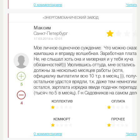
0 комментариев
Читать 
«ЭНЕРГОМЕХАНИЧЕСКИЙ ЗАВОД
Максим
Санкт-Петербург
17.03.2014 в 12:01
Мое личное оценочное суждение: Что можно сказать
кампашка и вправду волшебная. Заработная плата?
Не, не слышал хоть она и мизерная и у тебя куча
обязанностей!))) Уволившись оттуда, мне остались
должны за несколько месяцев работы (хотя,
официалку выплатили всю 10 т.р. в месяц ))), получ
остальное удастся врядли, т.к. даже тем немногим 
5
остался, зарплата изредка ввиде подачек перепадае
(тысяч по 5 в месяц). Г-н Садовников на самом деле
классный оратор, чешет про светлое будущее так чт
КОЛЛЕКТИВ
ОПЛАТА
4
шуба заворачивается. А чтобы оно (светлое будущее
наступило, всего то надо на него бесплатно
поработать. Заказчиков, связавшихся с этой фирмо
КОМФОРТ
ПРОЧЕЕ
жаль. Просрочки по 2-3 месяца - это норма (это ещ
повезло) бывает и по году. Плюс постоянное желани
директора сэкономить , и втюхать заказчику издели
0 комментариев
Читать 
из какого-нибудь дешевого гуана. Начальник цеха