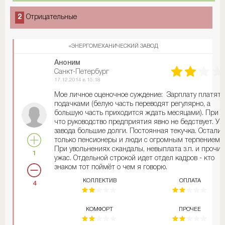
2
Отрицательные
«ЭНЕРГОМЕХАНИЧЕСКИЙ ЗАВОД
Аноним
Санкт-Петербург
17.12.2014 в 15:18
Мое личное оценочное суждение: Зарплату платят
подачками (белую часть переводят регулярно, а
большую часть приходится ждать месяцами). При 
что руководство предприятия явно не бедствует. У
завода большие долги. Постоянная текучка. Остали
только пенсионеры и люди с огромным терпением.
При увольнениях скандалы, невыплата з.п. и прочий
1
ужас. Отдельной строкой идет отдел кадров - кто
знаком тот поймёт о чем я говорю.
Действительно хорошие люди и специалисты. Всегд
КОЛЛЕКТИВ
ОПЛАТА
4
помогут и подскажут. К сожалению с предприятия в
бегут - и этот плюс уже в прошлом. Довольно чисто 
цехах и в кабинетах. Рабочих бесплатно кормят в
КОМФОРТ
ПРОЧЕЕ
столовой на территории.