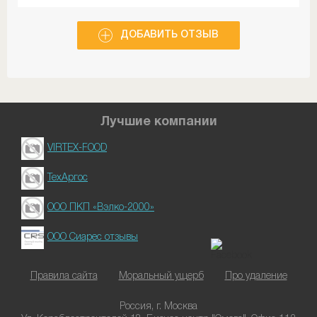
ДОБАВИТЬ ОТЗЫВ
Лучшие компании
VIRTEX-FOOD
ТехАргос
ООО ПКП «Вэлко-2000»
ООО Сиарес отзывы
Правила сайта
Моральный ущерб
Про удаление
Россия, г. Москва