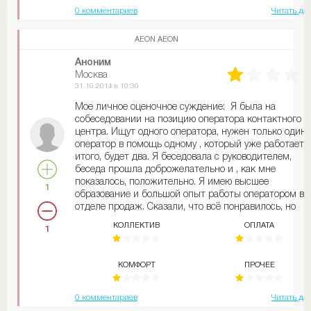
0 комментариев
Читать да
AEON AEON
Аноним
Москва
31.10.2014 в 10:30
Мое личное оценочное суждение: Я была на
собеседовании на позицию оператора контактного
центра. Ищут одного оператора, нужен только один
оператор в помощь одному , который уже работает,
итого, будет два. Я беседовала с руководителем,
беседа прошла доброжелательно и , как мне
показалось, положительно. Я имею высшее
1
образование и большой опыт работы оператором в
отделе продаж. Сказали, что всё понравилось, но
хотим ещё других кандидатов. ... и вот ......вакансия
КОЛЛЕКТИВ
ОПЛАТА
1
висит уже месяц. Никакого ответа мне не дали, хотя
обещали дать ответ. В Москве проживает 15 млн
человек, в среднем, на каждое объявление от 30 до
КОМФОРТ
ПРОЧЕЕ
500 откликов, а они так и не могут найти оператора 
течение месяца, значит, этот оператор им не нужен,
просто приглядываются, на всякий случай, может,
0 комментариев
Читать да
кто-нибудь необыкновенный придёт, ну, тогда , и