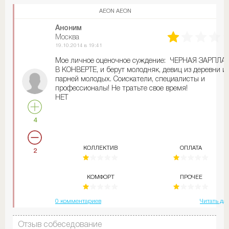
возьмём - если бы завал звонков был бы , взяли бы
AEON AEON
сразу любого, но, видимо, не такая ситуация.
нет
Аноним
Москва
19.10.2014 в 19:41
Мое личное оценочное суждение: ЧЕРНАЯ ЗАРПЛА
В КОНВЕРТЕ, и берут молодняк, девиц из деревни и
парней молодых. Соискатели, специалисты и
профессионалы! Не тратьте свое время!
НЕТ
4
КОЛЛЕКТИВ
ОПЛАТА
2
КОМФОРТ
ПРОЧЕЕ
0 комментариев
Читать да
Отзыв собеседование