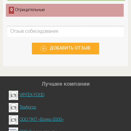
0
Отрицательные
Отзыв собеседование
ДОБАВИТЬ ОТЗЫВ
Лучшие компании
VIRTEX-FOOD
ТехАргос
ООО ПКП «Вэлко-2000»