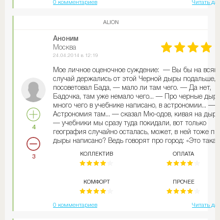
0 комментариев
Читать да
ALION
Аноним
Москва
24.04.2014 в 12:19
Мое личное оценочное суждение: — Вы бы на всяк
случай держались от этой Черной дыры подальше,
посоветовал Бада, — мало ли там чего. — Да нет,
Бадочка, там уже немало чего... — Про черные дыр
много чего в учебнике написано, в астрономии... —
Астрономия там... — сказал Мю-одов, кивая на дыру
— учебники мы сразу туда покидали, вот только
4
география случайно осталась, может, в ней тоже пр
дыры написано? Ведь говорят про город: «Это такая
дыра»... — Нет, — сказал Медов, — это не такая дыр
КОЛЛЕКТИВ
ОПЛАТА
3
Это, видимо, все-таки из астрономии. В астрономии
сказано, что черные дыры все к себе притягивают 
а наша, полюбуйтесь, сколько к себе притянула —
КОМФОРТ
ПРОЧЕЕ
верно, Бада? Бада грустно кивнул, припоминая, что
еще пропало. — А не могли бы вы хоть очки мне
достать? — спросил он, глядя задумчиво в дыру. —
0 комментариев
Читать да
Нет проблем, Бада. Достанем. Денег только дай, и 