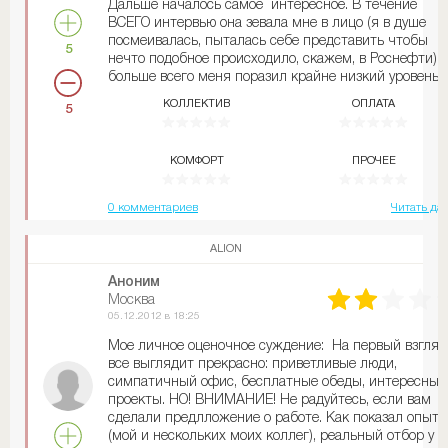
Дальше началось самое интересное. В течение
ВСЕГО интервью она зевала мне в лицо (я в душе
посмеивалась, пыталась себе представить чтобы
5
нечто подобное происходило, скажем, в Роснефти). 
больше всего меня поразил крайне низкий уровень
культуры и воспитания данной мадам. Она все врем
КОЛЛЕКТИВ
ОПЛАТА
5
пыталась меня как-то унизить, намекала, что я
поступила по блату (я зак-ла очень престижный
столичный ВУЗ). Такое ощущение, что она приехала
КОМФОРТ
ПРОЧЕЕ
из какого-то Мухосранска и вообразила себя пупом
Земли оттого, что нашла работу в Москве в данной
конторе. Я это написала, не для того, чтобы кого-то
0 комментариев
Читать да
оскорбить, а чтобы будущие соискатели знали, к че
готовиться. Очень жалею, что сначала не прочитал
ALION
отзывы о компании и зря потратила кучу времени.
Мало того, что офис расположен у черта на куличка
Аноним
так еще и от метро идти ооочень далеко. Всем уда
Москва
Повеселили))
05.12.2012 в 18:25
Мое личное оценочное суждение: На первый взгляд
все выглядит прекрасно: приветливые люди,
симпатичный офис, бесплатные обеды, интересные
проекты. НО! ВНИМАНИЕ! Не радуйтесь, если вам
сделали предлложение о работе. Как показал опыт
(мой и нескольких моих коллег), реальный отбор у н