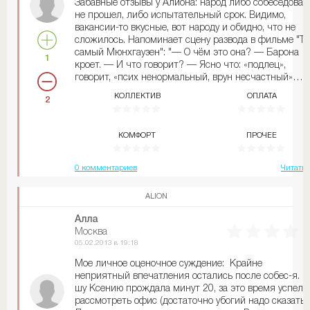
Забавные отзывы у Алиона: народ либо собеседован
стало быть? Нет, говорит, не полезу... Видали вы его!
не прошел, либо испытательный срок. Видимо,
Не полезный он оказался. А обратно, говорит, как? А
вакансии-то вкусные, вот народу и обидно, что не
зачем, говорим, тебе обратно... там и перезимуешь...
сложилось. Напоминает сцену развода в фильме "То
Поставил бы хоть рекорд по прыжкам в глубину. Мы
самый Мюнхгаузен": "— О чём это она? — Барона
тебе и медаль туда уже скинули, даже две. Что ж
1
кроет. — И что говорит? — Ясно что: «подлец»,
медалям зря пропадать? А то нам свистнешь... Нет
говорит, «псих ненормальный, врун несчастный»…
уж, говорит, лучше вы приходите, когда рак свистнет
И чего хочет? — Ясно чего: чтоб не бросал. —
я вам покажу, где раки зимуют. Так и упятился в сво
КОЛЛЕКТИВ
ОПЛАТА
2
Логично." Не расстраивайтесь, люди, бывает. А мое
пруд. Струсил, сразу видно!
мнение от собеседования: заманчиво, интересно,
народ, точно, приветливый, комп. пакет и др. блага. 
КОМФОРТ
ПРОЧЕЕ
есть. Чем у нас переговоры закончатся - не знаю, са
думаю.
0 комментариев
Читать 
ALION
Алла
Москва
05.02.2013 в 19:18
Мое личное оценочное суждение: Крайне
неприятный впечатления остались после собес-я. H
шу Ксению прождала минут 20, за это время успела
рассмотреть офис (достаточно убогий надо сказать).