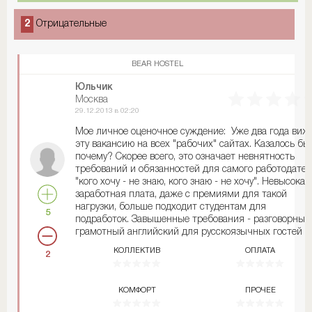
2
Отрицательные
BEAR HOSTEL
Юльчик
Москва
29.12.2013 в 02:20
Мое личное оценочное суждение: Уже два года виж
эту вакансию на всех "рабочих" сайтах. Казалось бы,
почему? Скорее всего, это означает невнятность
требований и обязанностей для самого работодател
"кого хочу - не знаю, кого знаю - не хочу". Невысокая
заработная плата, даже с премиями для такой
нагрузки, больше подходит студентам для
5
подработок. Завышенные требования - разговорный
грамотный английский для русскоязычных гостей и
регионов - зачем Продемонстрировать входящему
КОЛЛЕКТИВ
ОПЛАТА
2
"Хэлло! Хау ду ю ду..." и услышать в ответ "Наша не
понимай, мы из Усть-Ухлюпинска Задрищевской
области, сюдамана на рабатамана". Моего базового
КОМФОРТ
ПРОЧЕЕ
разговорного устного и письменного вместе с
электронными переводчиками для особо сложных