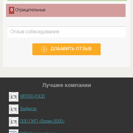
0
Отрицательные
Отзыв собеседование
ДОБАВИТЬ ОТЗЫВ
Лучшие компании
VIRTEX-FOOD
ТехАргос
ООО ПКП «Вэлко-2000»