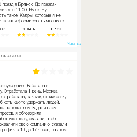
 поезд в Брянск. До поезда-
сиков в 11-00. Ну ок. Ну
сть такое. Кадры, которые я не
они начали формировать мнение о
ки завода Шри-Ланки топают на 18
ОРТ
ОПЛАТА
ПРОЧЕЕ
ом... А потом, часовой просмотр
се, зомбирование закончилась,
й макулатуры. В Брянске я была
Читать далее
о, очень круто вспомнить то, что
 Только одно но: есть два понятия -
DONIA GROUP
ут надо учиться второму. Потому
удешь делать определенную сумму
ной проходимости - получишь
ываем учить артикула. Да, наизусть.
Ки, РБАшки, МИГи и тд. составы,
ое суждение: Работала в
 эластаном - хотя это одно и тоже.
ду. Отработала 1 день. Москва,
. Очередной этап "вербовки" все
 отработала, так как, стажировку
ездку в Италию. В саму Италию...
б хоть как-то удержать людей.
о Алесандро!!! Возврат в Москву-
а по телефону. Задали пару-
тную связь дают из магазина -
просов, я обговорила
же не понятно. Админы - средний
ботную плату, сказали, чтоб
Карьеристы. Хотят повышения и
похвалили свою компанию, сказали
на руководителя. Абсурд. Но, я на
 график: с 10 до 17 часов, на этом
ь. Следующий этап - кассир. В
щила администратору, что я
олет меня доставил в Самару. В