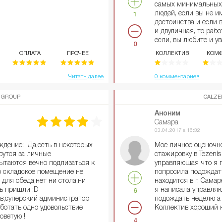
самых минимальных 
людей, если вы не и
1
достоинства и если 
и двуличная, то работ
если, вы любите и ув
0
пожалуйста, обходит
ОПЛАТА
ПРОЧЕЕ
КОЛЛЕКТИВ
КОМФ
километров. Если бы
негативным отзывам 
стала бы там работа
Читать далее
0 комментариев
работы в этой компа
 GROUP
CALZE
Устроилась работать в
Петербург, Каменноо
Аноним
работы в продажах у
Самара
представление что и
03.04.2017 в 16:32
первого дня у меня 
ждение: Да,есть в некоторых
Мое личное оценочн
и вопросов относител
ерутся за личные
стажировку в Tezenis
компании на эти воп
ытаются вечно подлизаться к
управляющая что я 
Персонал: Только у
о складское помещение не
попросила подождать
адекватными людьми
для обеда,нет ни стола,ни
находится в г. Самар
и продавцы) люди, с
ь пришли :D
я написала управля
6
сводило, везло. Быд
в,суперский администратор
подождать неделю а
очень хорошо вместе
ботать одно удовольствие
Коллектив хороший 
которые сами наруша
оветую !
изменить. Новеньки
4