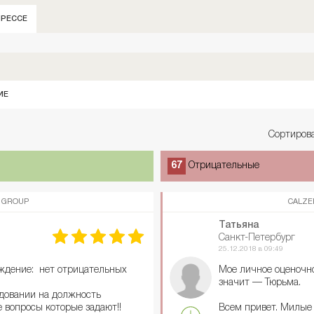
ПРЕССЕ
ИЕ
Сортирова
67
Отрицательные
 GROUP
CALZE
Татьяна
Санкт-Петербург
25.12.2018 в 09:49
ждение: нет отрицательных
Мое личное оценочное
значит — Тюрьма.
едовании на должность
 вопросы которые задают!!
Всем привет. Милые 