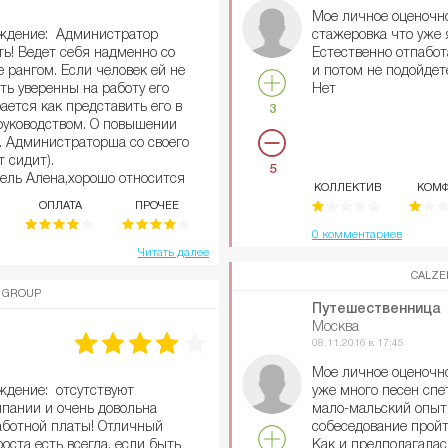
можно больше и доро
щий язык. Обеды на складе
Мое личное оценочн
наблюдать менеджер,
ки и отмечания праздников на
уждение: Администратор
стажеровка что уже 
без покупки. 6) Вас 
.увольняться было не
ь! Ведет себя надменно со
Естественно отпабот
пыль, за неправильн
вочкам.
 рангом. Если человек ей не
и потом не подойдете.
отработали 10 тыс. 
ть уверенны на работу его
Нет
Бывало что просто н
рается как представить его в
3
магазинах практиче
руководством. О повышении
перечислять миллион
. Администраторша со своего
случае не устраивайт
т сидит).
только потеряла N-о
5
ель Алена,хорошо относится
времени, и сил.
КОЛЛЕКТИВ
КОМФ
бадривает новичков.
Каждый месяц выдаю
ОПЛАТА
ПРОЧЕЕ
центов,но прилично
коллекции.
газина очень большая
0 комментариев
ленький ассортимент
Читать далее
CALZE
 GROUP
Путешественница
Москва
08.11.2016 в 17:45
Мое личное оценочн
ждение: отсутствуют
уже много песен спе
мпании и очень довольна
мало-мальский опыт 
аботной платы! Отличный
собеседование пройт
оста есть всегда, если быть
Как и предполагалась