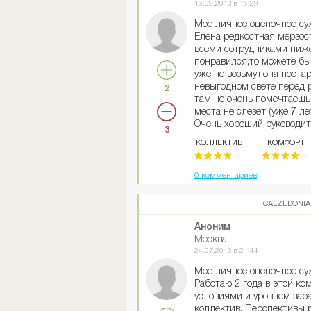
со всеми можно найти об
16.09.2013 в 15:29
всем вместе, вечные шут
Мое личное оценочное с
работе никогда не забуду
Елена редкостная мерзост
охото.очень скучаю по де
всеми сотрудниками ниже
понравился,то можете бы
уже не возьмут,она поста
невыгодном свете перед 
2
там не очень помечтаешь
места не слезет (уже 7 ле
Очень хороший руководит
3
ко всем сотрудникам,бод
КОЛЛЕКТИВ
КОМФОРТ
Зарплаты зависят от про
заработать реально. У ма
выручка не смотря на ма
0 комментариев
колготки,да лосины
CALZEDONIA
Аноним
Москва
24.07.2013 в 21:44
Мое личное оценочное су
Работаю 2 года в этой ко
условиями и уровнем зар
коллектив. Перспективы р