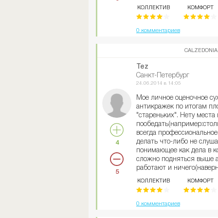
КОЛЛЕКТИВ
КОМФОРТ
0 комментариев
CALZEDONIA
Tez
Санкт-Петербург
24.06.2014 в 14:05
Мое личное оценочное су
антикражек по итогам пл
"стареньких". Нету места
пообедать(например:стол
всегда профессиональное
делать что-либо не слушая
4
понимающее как дела в к
сложно подняться выше а
работают и ничего(наверн
5
"Своих"практически не по
КОЛЛЕКТИВ
КОМФОРТ
стороны и под себя научи
всём уже разбирается и з
знаком. Многое пишут про
0 комментариев
всем и каждому(покупател