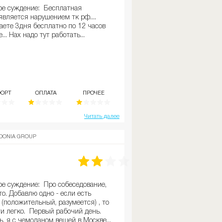
же, и за всем этим рядом будет
ое суждение: Бесплатная
 и не дай Бог, покупатель уйдет
является нарушением тк рф....
будут всяческий лишать премии. За
аете 3дня бесплатно по 12 часов
о сложенные колготки. Вы
.. Нах надо тут работать...
премию, а вам выплатят 5 тыс.
е доплачивали. 7) Воровство в
ский ежедневное явление. Можно
 минусов, но итог один, ни в коем
есь в эту фирму. За год работы, я
е колличество нервных клеток,
ОРТ
ОПЛАТА
ПРОЧЕЕ
т колготки и леггинсы с новых
Читать далее
DONIA GROUP
ое суждение: Про собеседование,
то. Добавлю одно - если есть
(положительный, разумеется) , то
и легко. Первый рабочий день.
, я с чемоданом вещей в Москве...