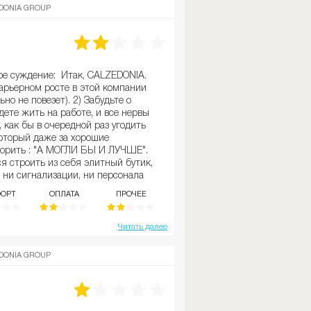
увольнения обещают прислать
DONIA GROUP
дели (в нормальных компаниях
оследний рабочий день). Сама
и убиваются в хлам. Я думаю, есть
ать скандал, дабы внести
, либо тихо уйти, либо
ое суждение: Итак, CALZEDONIA.
аботать в страхе и лицемерии.
арьерном росте в этой компании
чи.
ьно не повезет). 2) Забудьте о
дете жить на работе, и все нервы
, как бы в очередной раз угодить
оторый даже за хорошие
ворить : "А МОГЛИ БЫ И ЛУЧШЕ".
я строить из себя элитный бутик,
т ни сигнализации, ни персонала
бы витрину каждый сезон (все
ОРТ
ОПЛАТА
ПРОЧЕЕ
тринные принадлежности девочки
атно). 4 )Эира менеджеры
тоянно не довольные, буду
Читать далее
вас всеми способами. Вечные
 разговоры о том что вы
DONIA GROUP
 они очень любят унижать вас при
нуть к каждому покупателю как он
ин. Да, вы будете приставать к
и вас посылают. Впарить как