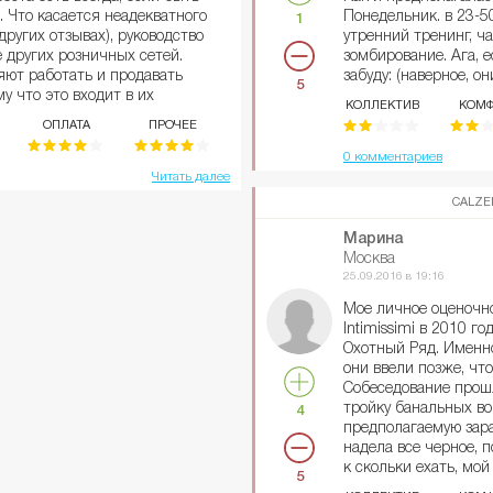
 Что касается неадекватного
Понедельник. в 23-50
1
других отзывах), руководство
утренний тренинг, ча
 других розничных сетей.
зомбирование. Ага, е
ют работать и продавать
забуду: (наверное, 
5
у что это входит в их
компании) сотрудни
КОЛЛЕКТИВ
КОМФ
 путайте Calzedonia Group и
часовую смену босик
ОПЛАТА
ПРОЧЕЕ
их франшизой.
рекламы компании. В
иду на поезд, с куче
0 комментариев
продавцом. Ну реальн
Читать далее
было кучу лет назад!
CALZE
продать и впарить. Т
что если в час не б
Марина
денег при минималь
Москва
атата. А еще, не заб
25.09.2016 в 19:16
До сих пор помню ЛИ
Мое личное оценочн
и не путаем лайкру с
Intimissimi в 2010 го
Ну ладно. Итальянцы
Охотный Ряд. Именно
рассказывают про по
они ввели позже, что
Как там видели самог
Собеседование прошл
первый фидбэк. Обра
тройку банальных во
4
администраторы. То
предполагаемую зара
возраст 21-25 лет. 
надела все черное, 
дают обратную связь 
к скольки ехать, мой
этом не остановилас
5
все. Приехала, сооб
этот же вечер - сам