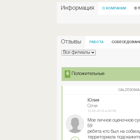
Информация
О КОМПАНИИ
В 
Отзывы
РАБОТА
СОБЕСЕДОВАН
6
Положительные
CALZEDONIA
Юлия
Сочи
13.02.2015 в 20:39
Мое личное оценочное су
59
ребята кто был на собес
территориала подскажите