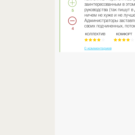
заинтересованным в этом.
руководства (так пишут в 
5
ничем не хуже и не лучше
Администраторы заставля
своих подчиненных, потом
4
обязанности! И кстати, не
КОЛЛЕКТИВ
КОМФОРТ
фирмы, работающие под 
0 комментариев