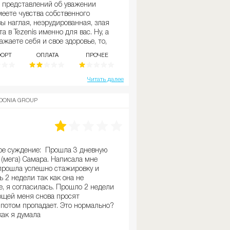
представлений об уважении
меете чувства собственного
вы наглая, неэрудированная, злая
а в Tezenis именно для вас. Ну, а
ажаете себя и свое здоровье, то,
е этот бренд за тысячу
ОРТ
ОПЛАТА
ПРОЧЕЕ
 я чуть больше доверилась
об этом бренде, я ни за что не
ть. Теперь же я вспоминаю дни
Читать далее
нии с ужасом.
DONIA GROUP
 Tezenis по адресу: г. Санкт-
стровский просп., 38. Опыт
 меня есть, поэтому имею
 как должно быть. С самого
стало возникать массу негодования
ое суждение: Прошла 3 дневную
ьно всего и я поняла, что в этой
 (мега) Самара. Написала мне
росы мне не ответят никогда.
прошла успешно стажировку и
борщица и охранники были самыми
 2 недели так как она не
. Остальные же (кассиры, админы
е, я согласилась. Прошло 2 недели
 которыми меня по жизни не
ющей меня снова просят
ло девочки (18–23г), которым
 потом пропадает. Это нормально?
, они установили правила,
как я думала
ют и ни за что никому не дадут их
х гнобят жестко, любимчикам же