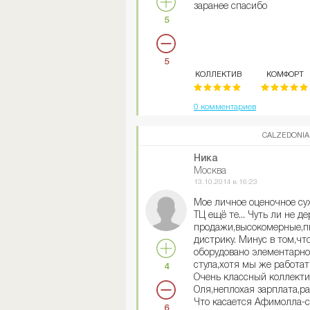
заранее спасибо
5
5
КОЛЛЕКТИВ
КОМФОРТ
0 комментариев
CALZEDONIA
Ника
Москва
13.10.2014 в 16:23
Мое личное оценочное су
ТЦ ещё те... Чуть ли не д
продажи,высокомерные,п
дистрику. Минус в том,чт
оборудовано элементарно 
стула,хотя мы же работат
4
Очень классный коллекти
Оля,неплохая зарплата,ра
Что касается Афимолла-с
6