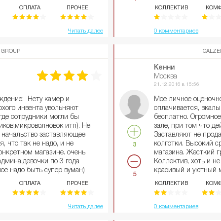
облегчают жизнь и р
ОПЛАТА
ПРОЧЕЕ
КОЛЛЕКТИВ
КОМФ
Соответственно, все
не из таких, поэтому
Читать далее
0 комментариев
Прочитав остальные
каждым словом девоч
Ежеминутное хамство
 GROUP
CALZE
администраторов. Д
при посетителях на 
Кенни
будут сдерживать эт
Москва
полной. Нельзя сход
21.12.2016 в 15:56
будут орать и искать
ждение: Нету камер и
Мое личное оценочн
грязный стол с пыл
охого инвента увольняют
оплачивается, вкалы
за ним и обедай. Ни 
 где сотрудники могли бы
бесплатно. Огромное
отличаются друг от д
иков,микроволновок итп). Не
зале, при том что д
ТК ), мой договор от
 начальство заставляющее
Заставляют не прода
почте через 2 недел
, что так не надо, и не
колготки. Высокий с
3
другая в договоре, о
онкретном магазине. очень
магазина. Жесткий г
надбавка. Привычка 
дмина.девочки по 3 года
Коллектив, хоть и не
магазин (привлечени
ое надо быть супер вуман)
красивый и уютный м
мне жаловалась, что
5
вышают.легче взять со
которой интересно 
она молчит, дабы бо
ОПЛАТА
ПРОЧЕЕ
КОЛЛЕКТИВ
КОМФ
ть,чем поднять того,кто во
одежды.
относительно двери 
нает что и как и со всеми
компании, ничего не
 то,что надо подходить ко
Читать далее
0 комментариев
музыку от которой н
и) с вечной улыбкой и
клиентами. Многокр