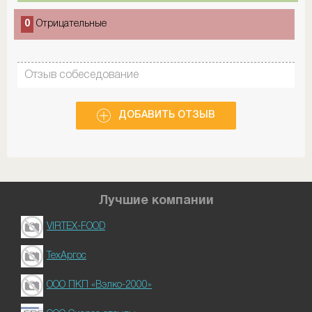
0
Отрицательные
Отзыв собеседование
ДОБАВИТЬ ОТЗЫВ
Лучшие компании
VIRTEX-FOOD
ТехАргос
ООО ПКП «Вэлко-2000»