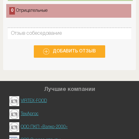
0
Отрицательные
Отзыв собеседование
ДОБАВИТЬ ОТЗЫВ
Лучшие компании
VIRTEX-FOOD
ТехАргос
ООО ПКП «Вэлко-2000»