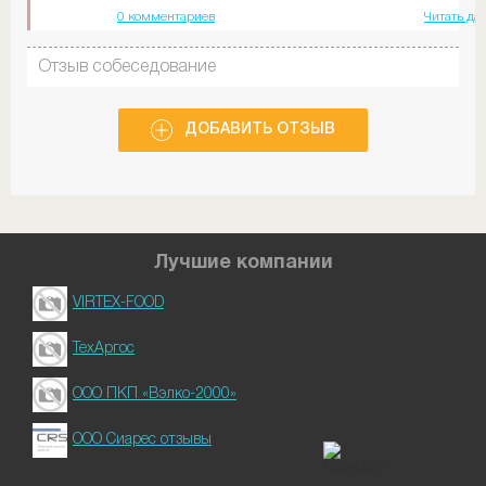
0 комментариев
Читать да
Отзыв собеседование
ДОБАВИТЬ ОТЗЫВ
Лучшие компании
VIRTEX-FOOD
ТехАргос
ООО ПКП «Вэлко-2000»
ООО Сиарес отзывы