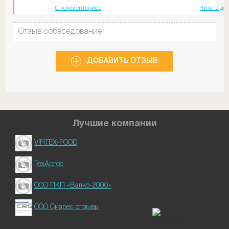
0 комментариев
Читать да
Отзыв собеседование
ДОБАВИТЬ ОТЗЫВ
Лучшие компании
VIRTEX-FOOD
ТехАргос
ООО ПКП «Вэлко-2000»
ООО Сиарес отзывы