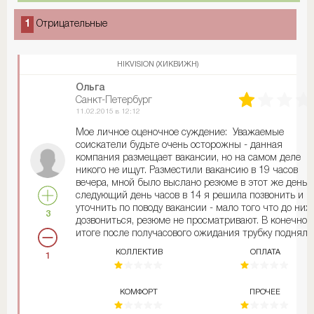
1
Отрицательные
HIKVISION (ХИКВИЖН)
Ольга
Санкт-Петербург
11.02.2015 в 12:12
Мое личное оценочное суждение: Уважаемые
соискатели будьте очень осторожны - данная
компания размещает вакансии, но на самом деле
никого не ищут. Разместили вакансию в 19 часов
вечера, мной было выслано резюме в этот же день, 
следующий день часов в 14 я решила позвонить и
уточнить по поводу вакансии - мало того что до них
3
дозвониться, резюме не просматривают. В конечном
итоге после получасового ожидания трубку подняла
девушка и сказала что вакансия закрыта!!! Как може
КОЛЛЕКТИВ
ОПЛАТА
1
быть закрыта вакансия которая размещена была
меньше суток назад? Причем я довольно таки давно
нахожусь в поиске работы и вижу какие компании
КОМФОРТ
ПРОЧЕЕ
периодически обновляют свои объявления, а какие
впервые зарегистрировали новую вакансию. На сайт