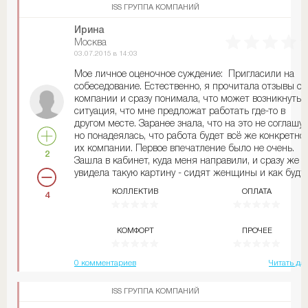
"временный секретарь/ассистент". Не знаю, как
ISS ГРУППА КОМПАНИЙ
работается уборщицам и мастерам-на-все-руки, но т
которых я знаю, всем довольны.
Ирина
Москва
03.07.2015 в 14:03
Мое личное оценочное суждение: Пригласили на
собеседование. Естественно, я прочитала отзывы о
компании и сразу понимала, что может возникнуть
ситуация, что мне предложат работать где-то в
другом месте. Заранее знала, что на это не соглашус
но понадеялась, что работа будет всё же конкретно 
их компании. Первое впечатление было не очень.
2
Зашла в кабинет, куда меня направили, и сразу же
увидела такую картину - сидят женщины и как будт
ничем не заняты. Одна вообще растянулась на стуле
КОЛЛЕКТИВ
ОПЛАТА
4
закинула руки за головы. Странно одетые, довольно
взрослые люди. Одна была помоложе, указала на
дверь в переговорную и попросила подождать. Чере
КОМФОРТ
ПРОЧЕЕ
какое-то время вновь зашла и спросила, как меня
зовут. И она вновь ушла, но я очень удивилась, когда
девушка сказала, что она сейчас вернется. Я не
0 комментариев
Читать да
ожидала такого - человек, который мне огромными
жирными буквами написал в письме, что нужно
ISS ГРУППА КОМПАНИЙ
надеть черный верх и белый низ, сам одет в яркую