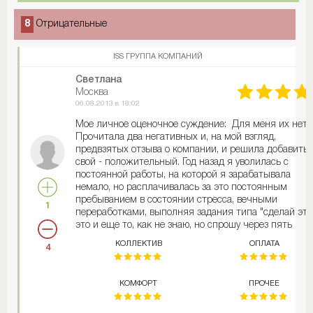
8
Отрицательные
ISS ГРУППА КОМПАНИЙ
Светлана
Москва
06.08.2013 в 18:02
Мое личное оценочное суждение: Для меня их нет.
Прочитала два негативных и, на мой взгляд,
предвзятых отзыва о компании, и решила добавить
свой - положительный. Год назад я уволилась с
постоянной работы, на которой я зарабатывала
немало, но расплачивалась за это постоянным
пребыванием в состоянии стресса, вечными
1
переработками, выполняя задания типа "сделай это
это и еще то, как не знаю, но спрошу через пять
минут". Просто однажды нашла в себе силы сказать
КОЛЛЕКТИВ
ОПЛАТА
4
что никакие деньги не стоят того, чтобы жить на
работе и уходить с нее и приходить на нее с
трясущейся головой. Потом я познакомилась с ISS,
КОМФОРТ
ПРОЧЕЕ
меня сразу пригласили на собеседование, я
претендовала на позицию временного секретаря - д