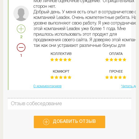
Мое личное оценочное суждение: Отрицательных
сторон нет.
Добрый день. У меня есть опыт в сотрудничетсве с
компанией Leadex. Очень компетентные ребята. На
уровне выполняют свою работу. Я уже сотрудничаю 
этой компанией Leadex уже более 1 года. Мне
пришлось использовать этот продукт для
2
продвижения своего сайта. Я доверяю этой компани
так как они устраиают различные бонусы для
постоянных клиентов. Результат работы leadex всег
КОЛЛЕКТИВ
ОПЛАТА
1
положительный. В моей компании наблюдается рос
клиентов. Я доверяю только этой фирме с
программами по управлению рекламой оналйн.
КОМФОРТ
ПРОЧЕЕ
Советую всем оформить договор с Leadex. Вы будет
уверены в своем бизнесе и получать хороший доход.
0 комментариев
Читать да
Отзыв собеседование
ДОБАВИТЬ ОТЗЫВ