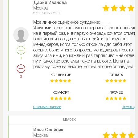
Дарья Иванова
Москва
27.08.2015 в 21:38
Мое личное оценочное суждение: ___
Услугами этого рекламного сервиса Leadex пользую
не в первый раз, и в первую очередь хочется отмет
вежливых и всегда готовых прийти на помощь
менеджеров, когда только открыла для себя этот
сервис, было много вопросов, менеджеров просто
замучила ими, но каждый раз терпеливо мне отвеча
1
ну и качество рекламы тоже на высоте. Цена на
рекламу тоже на высоте, но она вполне оправдана
хорошими продажами в итоге, каждый раз после
КОЛЛЕКТИВ
ОПЛАТА
3
рекламы продажи техники на моем сайте возрастаю
прибыль примерно увеличивается процентов на 20.
Цифра не точная, а средняя,так как точную не
КОМФОРТ
ПРОЧЕЕ
назвать-раз на раз не приходится
0 комментариев
Читать д
LEADEX
Илья Олейник
Москва