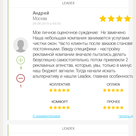
проконсультировали, предоставили подробную
LEADEX
информацию и дали советы о том, как лучше
раскручивать свой бизнес. Стоит ли говорить о том,
Андрей
что благодаря их рекламной кампании у меня
Москва
наконец-то появилась своя клиентская база и мой
29.08.2015 в 00:24
Интернет-проект начал приносить реальный доход.
Мое личное оценочное суждение: Не замечено
минусов, пожалуй, отмечу, что услуги сравнительно 
Наша небольшая компания занимается услугами
дешевые, но качество того стоит.
чистки окон. Часто клиенты после заказов становят
постоянными. Ввиду специфики - настройку
рекламной компании вначале пытались делать
безуспешно самостоятельно, потом привлекли 2
рекламных агенства, которые, увы, только в минус
5
наш бюджет загнали. Тогда начали искать
альтернативу и нашли Leadex, главная особенность 
том, что у них можно было заказывать рекламную
КОЛЛЕКТИВ
ОПЛАТА
1
компанию без переживаний, что результат будет
нулевой, так как платить там можно исключительно
за заявки. По итогам трехмесячной работы можем
КОМФОРТ
ПРОЧЕЕ
сказать - компания отрабатывает все средства на
100%. Они смогли за этот срок организовать
стабильный поток заявок, при этом цена осталась
0 комментариев
Читать да
изначальной.
LEADEX