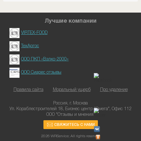
Лучшие компании
VIRTEX-FOOD
ТехАргос
ООО ПКП «Вэлко-2000»
ООО Сиарес отзывы
Правила сайта
Моральный ущерб
Про удаление
Россия, г. Москва
Ул. Кораблестроителей 18, Бизнес центр "Омега", Офис 112
ООО "Отзывы и мнения"
СВЯЖИТЕСЬ С НАМИ
2026 WRService; All rights reserved