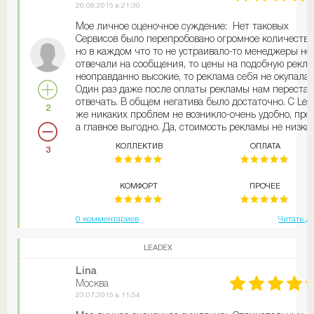
26.08.2015 в 21:30
Мое личное оценочное суждение: Нет таковых
Сервисов было перепробовано огромное количество
но в каждом что то не устраивало-то менеджеры не
отвечали на сообщения, то цены на подобную рекла
неоправданно высокие, то реклама себя не окупала.
Один раз даже после оплаты рекламы нам переста
отвечать. В общем негатива было достаточно. С Lea
2
же никаких проблем не возникло-очень удобно, прос
а главное выгодно. Да, стоимость рекламы не низкая
но вполне оправданно - реклама довольно эффектив
КОЛЛЕКТИВ
ОПЛАТА
3
поэтому с экспериментами завязали и теперь
сотрудничаем только с Leadex
КОМФОРТ
ПРОЧЕЕ
0 комментариев
Читать д
LEADEX
Lina
Москва
23.07.2015 в 11:54