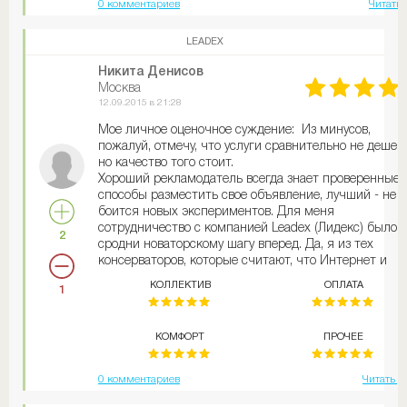
0 комментариев
Читать 
LEADEX
Никита Денисов
Москва
12.09.2015 в 21:28
Мое личное оценочное суждение: Из минусов,
пожалуй, отмечу, что услуги сравнительно не дешев
но качество того стоит.
Хороший рекламодатель всегда знает проверенные
способы разместить свое объявление, лучший - не
боится новых экспериментов. Для меня
сотрудничество с компанией Leadex (Лидекс) было
2
сродни новаторскому шагу вперед. Да, я из тех
консерваторов, которые считают, что Интернет и
социальные сети не могут принести никакой прибы
КОЛЛЕКТИВ
ОПЛАТА
1
И у меня была основательная почва так считать:
открыл свой магазин рыболовных снастей, а заказов
течении длительного времени не было вообще. Благ
КОМФОРТ
ПРОЧЕЕ
более прогрессивные люди рассказали мне о том, ч
можно воспользоваться услугами рекламной компа
и увеличить число продаж. В Лидексе очень
0 комментариев
Читать д
старательные и вежливые менеджеры, меня