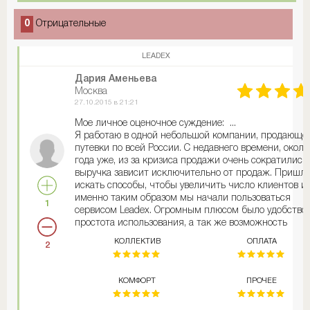
0
Отрицательные
LEADEX
Дария Аменьева
Москва
27.10.2015 в 21:21
Мое личное оценочное суждение: ...
Я работаю в одной небольшой компании, продающе
путевки по всей России. С недавнего времени, около
года уже, из за кризиса продажи очень сократились,
выручка зависит исключительно от продаж. Пришл
искать способы, чтобы увеличить число клиентов и
именно таким образом мы начали пользоваться
1
сервисом Leadex. Огромным плюсом было удобство 
простота использования, а так же возможность
выставлять рекламу в удобное для нас время и сам
КОЛЛЕКТИВ
ОПЛАТА
2
следить за процессом. Реклама не сразу, но дала св
результат, примерно на третьей рекламе появились
клиенты и реклама начала окупаться. Спасибо
КОМФОРТ
ПРОЧЕЕ
огромное за такой сервис