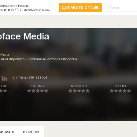
ботодателях России.
ДОБАВИТЬ ОТЗЫВ
паний и 397716 настоящих отзывов
pface Media
 Media
ьный директор: Шубкина Анастасия Игоревна
+7 (495) 648-60-34
КТИВ
ОПЛАТА
КОМФОРТ
ПРОЧЕЕ
ФИЛИАЛЕ
В ПРЕССЕ