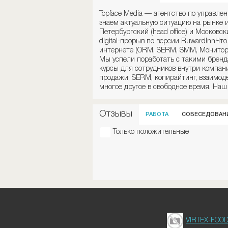
Topface Media — агентство по управл
знаем актуальную ситуацию на рынке и
Петербургский (head office) и Московс
digital-прорыв по версии Ruward!nnЧ
интернете (ORM, SERM, SMM, Монитори
Мы успели поработать с такими бренд
курсы для сотрудников внутри компан
продажи, SERM, копирайтинг, взаимоде
многое другое в свободное время. Наш 
Отзывы
РАБОТА
СОБЕСЕДОВАН
Только положительные
VIRTEX-FOO