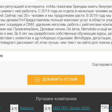
ению репутацией в интернете. nnМы помогаем брендам иметь безупр
 умеем с ней работать. С 2014 года из отдела в несколько человек м
кий. Сейчас нас 35+ человек и мы продолжаем расти. В 2019 году мы
то мы делаем?nnПредоставляем полный комплекс услуг в области упр
нг соцмедиа и СМИ, удаление негатива, работа с рейтингами компа
ами как Промсвязьбанк, Деловые линии, Go lama, Nemoloko и ещё м
ии и вне. За 6 лет мы разработали собственные обучающие курсы, р
йствие с клиентом и др.nnХорошо отдыхаем. Фотобудки, дегустации,
Instagram расскажет об этом лучше, чем текст на сайте для поиска р
ИЕ
Сортировать
ДОБАВИТЬ ОТЗЫВ
Лучшие компании
D
ТехАргос
ООО ПКП «Вэлко-2000»
О