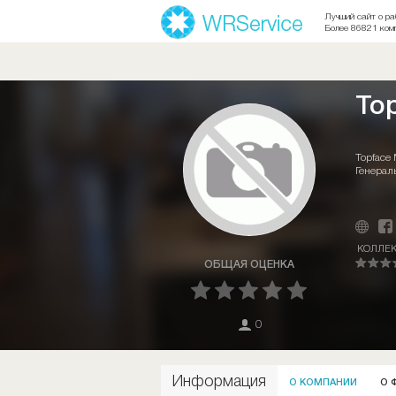
Лучший сайт о ра
Более 86821 ком
To
Topface
Генерал
КОЛЛЕ
ОБЩАЯ ОЦЕНКА
0
Информация
О КОМПАНИИ
О 