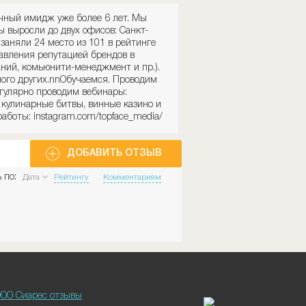
ечный имидж уже более 6 лет. Мы
ы выросли до двух офисов: Санкт-
 заняли 24 место из 101 в рейтинге
авления репутацией брендов в
ний, комьюнити-менеджмент и пр.).
ного других.nnОбучаемся. Проводим
егулярно проводим вебинары:
 кулинарные битвы, винные казино и
аботы: instagram.com/topface_media/
ДОБАВИТЬ ОТЗЫВ
 по:
Дата
Рейтингу
Комментариям
ОО Сиарес отзывы