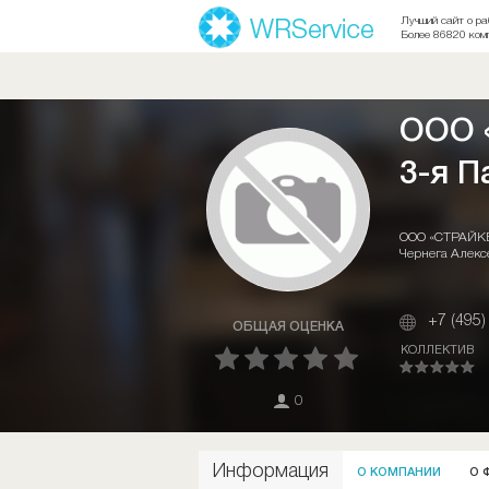
Лучший сайт о ра
Более 86820 ком
ООО 
3-я П
ООО «СТРАЙКБО
Чернега Алекс
+7 (495)
ОБЩАЯ ОЦЕНКА
КОЛЛЕКТИВ
0
Информация
О КОМПАНИИ
О 