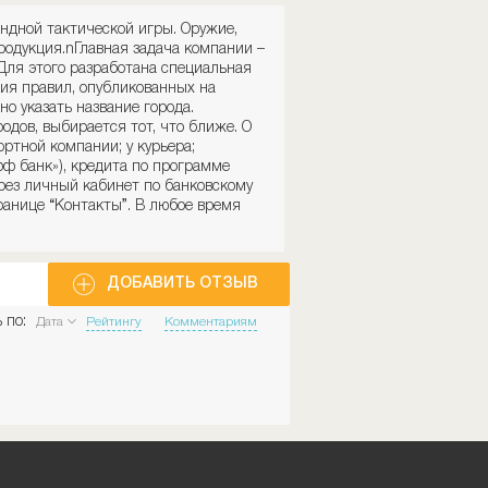
андной тактической игры. Оружие,
родукция.nГлавная задача компании –
Для этого разработана специальная
ия правил, опубликованных на
но указать название города.
дов, выбирается тот, что ближе. О
ортной компании; у курьера;
ф банк»), кредита по программе
рез личный кабинет по банковскому
ранице “Контакты”. В любое время
ДОБАВИТЬ ОТЗЫВ
 по:
Дата
Рейтингу
Комментариям