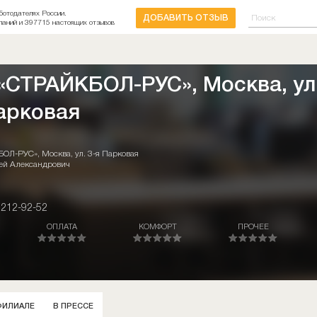
ботодателях России.
ДОБАВИТЬ ОТЗЫВ
паний и 397715 настоящих отзывов
«СТРАЙКБОЛ-РУС», Москва, ул
арковая
Л-РУС», Москва, ул. 3-я Парковая
ей Александрович
 212-92-52
ОПЛАТА
КОМФОРТ
ПРОЧЕЕ
ФИЛИАЛЕ
В ПРЕССЕ