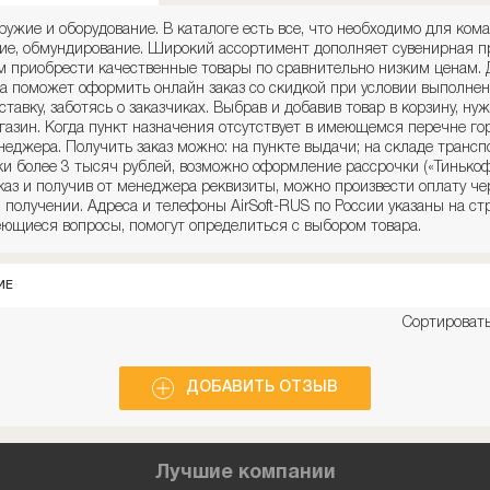
оружие и оборудование. В каталоге есть все, что необходимо для ком
ние, обмундирование. Широкий ассортимент дополняет сувенирная п
 приобрести качественные товары по сравнительно низким ценам. 
на поможет оформить онлайн заказ со скидкой при условии выполнен
ставку, заботясь о заказчиках. Выбрав и добавив товар в корзину, нуж
зин. Когда пункт назначения отсутствует в имеющемся перечне горо
неджера. Получить заказ можно: на пункте выдачи; на складе трансп
ки более 3 тысяч рублей, возможно оформление рассрочки («Тинькоф
каз и получив от менеджера реквизиты, можно произвести оплату че
получении. Адреса и телефоны AirSoft-RUS по России указаны на ст
ющиеся вопросы, помогут определиться с выбором товара.
ИЕ
Сортировать
ДОБАВИТЬ ОТЗЫВ
Лучшие компании