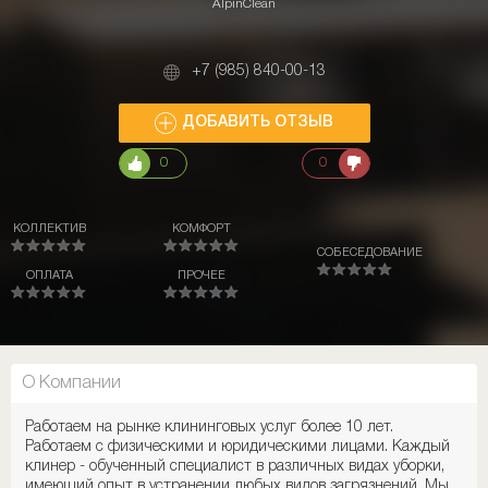
AlpinClean
+7 (985) 840-00-13
ДОБАВИТЬ ОТЗЫВ
0
0
КОЛЛЕКТИВ
КОМФОРТ
СОБЕСЕДОВАНИЕ
ОПЛАТА
ПРОЧЕЕ
О Компании
Работаем на рынке клининговых услуг более 10 лет.
Работаем с физическими и юридическими лицами. Каждый
клинер - обученный специалист в различных видах уборки,
имеющий опыт в устранении любых видов загрязнений. Мы