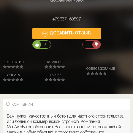
МосАвтоБетон Чехов
+79637160597
ДОБАВИТЬ ОТЗЫВ
0
0
КОЛЛЕКТИВ
КОМФОРТ
СОБЕСЕДОВАНИЕ
ОПЛАТА
ПРОЧЕЕ
О Компании
Вам нужен качественный бетон для частного строительства
или большой коммерческой стройки? Компания
MosAvtoBeton обеспечит Вас качественным бетоном любой
марки в любых объемах, предоставит собственное