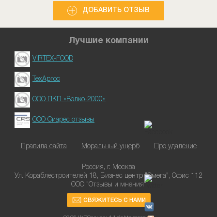
ДОБАВИТЬ ОТЗЫВ
Лучшие компании
VIRTEX-FOOD
ТехАргос
ООО ПКП «Вэлко-2000»
ООО Сиарес отзывы
Правила сайта
Моральный ущерб
Про удаление
Россия, г. Москва
Ул. Кораблестроителей 18, Бизнес центр "Омега", Офис 112
ООО "Отзывы и мнения"
СВЯЖИТЕСЬ С НАМИ