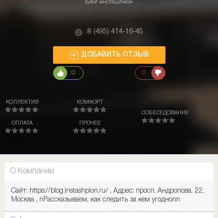
Блог инсташпион
8 (495) 414-16-45
ДОБАВИТЬ ОТЗЫВ
0
0
КОЛЛЕКТИВ
КОМФОРТ
СОБЕСЕДОВАНИЕ
ОПЛАТА
ПРОЧЕЕ
О Компании
Сайт: https://blog.instashpion.ru/ , Адрес: просп. Андропова, 22,
Москва , nРассказываем, как следить за кем угодноnn