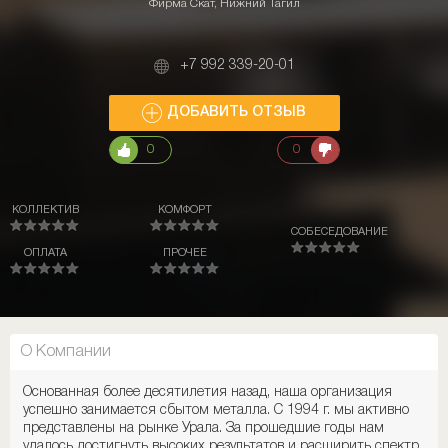
Фирма Скат, Нижний Тагил
+7 992 339-20-01
ДОБАВИТЬ ОТЗЫВ
0
0
КОЛЛЕКТИВ
КОМФОРТ
СОБЕСЕДОВАНИЕ
ОПЛАТА
ПРОЧЕЕ
О Компании
Основанная более десятилетия назад, наша организация
успешно занимается сбытом металла. С 1994 г. мы активно
представлены на рынке Урала. За прошедшие годы нам
удалось достигнуть высоких результатов и расширить спектр