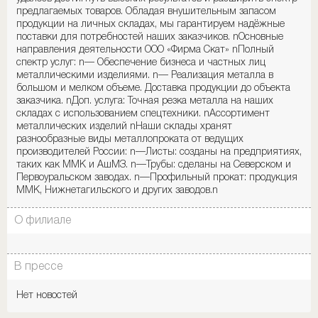
предлагаемых товаров. Обладая внушительным запасом
продукции на личных складах, мы гарантируем надёжные
поставки для потребностей наших заказчиков. nОсновные
направления деятельности ООО «Фирма Скат» nПолный
спектр услуг: n— Обеспечение бизнеса и частных лиц
металлическими изделиями. n— Реализация металла в
большом и мелком объеме. Доставка продукции до объекта
заказчика. nДоп. услуга: Точная резка металла на наших
складах с использованием спецтехники. nАссортимент
металлических изделий nНаши склады хранят
разнообразные виды металлопроката от ведущих
производителей России: n—Листы: созданы на предприятиях,
таких как ММК и АшМЗ. n—Трубы: сделаны на Северском и
Первоуральском заводах. n—Профильный прокат: продукция
ММК, Нижнетагильского и других заводов.n
О филиале
В прессе
Нет новостей