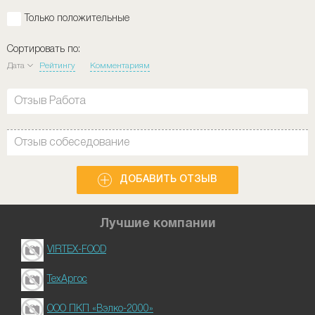
Только положительные
Сортировать по:
Дата
Рейтингу
Комментариям
Отзыв Работа
Отзыв собеседование
ДОБАВИТЬ ОТЗЫВ
Лучшие компании
VIRTEX-FOOD
ТехАргос
ООО ПКП «Вэлко-2000»