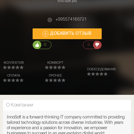
Inno-soft.pro
+995574186721
ДОБАВИТЬ ОТЗЫВ
0
0
КОЛЛЕКТИВ
КОМФОРТ
СОБЕСЕДОВАНИЕ
ОПЛАТА
ПРОЧЕЕ
О Компании
InnoSoft is a forward-thinking IT company committed to providing
tailored technology solutions across diverse industries. With years
of experience and a passion for innovation, we empower
businesses to succeed in an ever-evolving digital world.