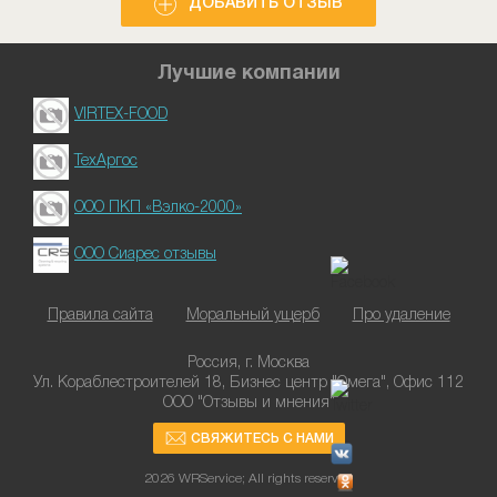
ДОБАВИТЬ ОТЗЫВ
Лучшие компании
VIRTEX-FOOD
ТехАргос
ООО ПКП «Вэлко-2000»
ООО Сиарес отзывы
Правила сайта
Моральный ущерб
Про удаление
Россия, г. Москва
Ул. Кораблестроителей 18, Бизнес центр "Омега", Офис 112
ООО "Отзывы и мнения"
СВЯЖИТЕСЬ С НАМИ
2026 WRService; All rights reserved