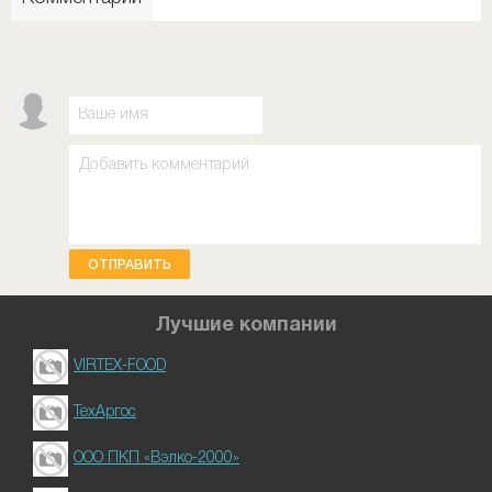
ОТПРАВИТЬ
Лучшие компании
VIRTEX-FOOD
ТехАргос
ООО ПКП «Вэлко-2000»