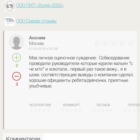
ООО ПКП «Вэлко-2000»
ООО Сиарес отзывы
Аноним
Москва
01.04.2016 в 20:58
Мое личное оценочное суждение: Собеседование
проводили руководители которые курили кальян "с
2
че мто" и хохотали.. первый раз такое вижу... я в
шоке. соответствующие выводы о компании сделал.
хорошие официанты ребята/девчонки, приятные
3
улыбчивые.
КОЛЛЕКТИВ
КОМФОРТ
ОПЛАТА
ПРОЧЕ
Комментарии