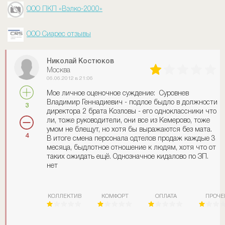
ООО ПКП «Вэлко-2000»
ООО Сиарес отзывы
Николай Костюков
Москва
06.06.2012 в 21:06
Мое личное оценочное суждение: Суровнев
Владимир Геннадиевич - подлое быдло в должности
3
директора 2 брата Козловы - его одноклассники что
ли, тоже руководители, они все из Кемерово, тоже
умом не блещут, но хотя бы выражаются без мата.
4
В итоге смена персонала одтелов продаж каждые 3
месяца, быдлотное отношение к людям, хотя что от
таких ожидать ещё. Однозначное кидалово по ЗП.
нет
КОЛЛЕКТИВ
КОМФОРТ
ОПЛАТА
ПРОЧЕ