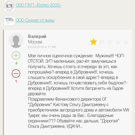
ООО ПКП «Вэлко-2000»
ООО Сиарес отзывы
Валерий
Москва
23.04.2015 в 17:28
Мое личное оценочное суждение: Мужики!!! ЧОП-
ОТСТОЙ. З/П маленькая, расчёт замучаешься
4
получать. Хочешь стоять в очереди за з/п, как
попрошайка?-вперед в Дубровник!!!, хочешь
слышать оскорбления в свой адрес?-вперед в
1
Дубровник!!!, хочешь почувствовать себя быдлом?-
вперед в Дубровник!!! Хотите батрачить на Гадов-
дерзайте.
Поздравляем Финансового директора ОГ
"Дубровник" Кистову Ольгу Дмитриевну с
приобретением загородного дома и автомобиля VW
Туарег, мы очень рады за Вас.. Благодарные
охранники??? Обувайте нас дальше, "Дорогая"
Ольга Дмитриевна, УДАЧИ...