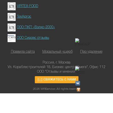
VIRTEX-FOOD
ТехАргос
ООО ПКП «Вэлко-2000»
ООО Сиарес отзывы
Правила сайта
Моральный ущерб
Про удаление
Россия, г. Москва
Ул. Кораблестроителей 18, Бизнес центр "Омега", Офис 112
ООО "Отзывы и мнения"
СВЯЖИТЕСЬ С НАМИ
2026 WRService; All rights reserved