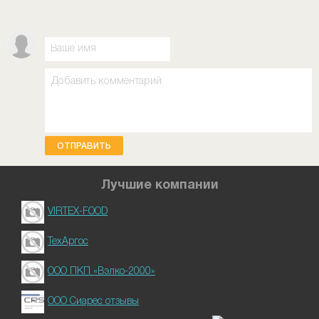
ОТПРАВИТЬ
Лучшие компании
VIRTEX-FOOD
ТехАргос
ООО ПКП «Вэлко-2000»
ООО Сиарес отзывы