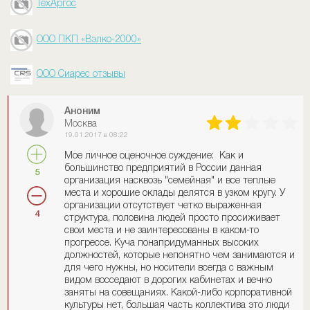
ТехАргос
ООО ПКП «Вэлко-2000»
ООО Сиарес отзывы
Аноним
Москва
19.01.2017 в 08:22
Мое личное оценочное суждение: Как и
большинство предприятий в России данная
5
организация насквозь "семейная" и все теплые
места и хорошие оклады делятся в узком кругу. У
организации отсутствует четко выраженная
4
структура, половина людей просто просиживает
свои места и не заинтересованы в каком-то
прогрессе. Куча понапридуманных высоких
должностей, которые непонятно чем занимаются и
для чего нужны, но носители всегда с важным
видом восседают в дорогих кабинетах и вечно
заняты на совещаниях. Какой-либо корпоративной
культуры нет, большая часть коллектива это люди