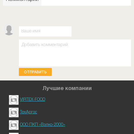
ОТПРАВИТЬ
Лучшие компании
VIRTEX-FOOD
ТехАргос
ООО ПКП «Вэлко-2000»