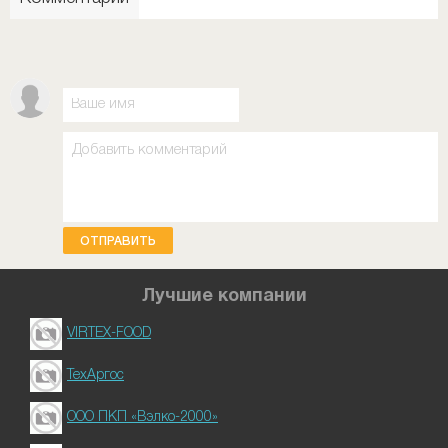
ОТПРАВИТЬ
Лучшие компании
VIRTEX-FOOD
ТехАргос
ООО ПКП «Вэлко-2000»