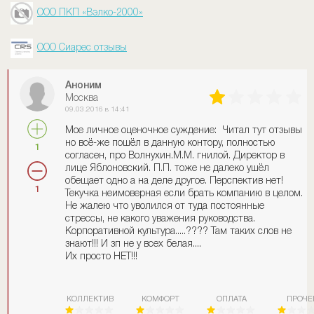
ООО ПКП «Вэлко-2000»
ООО Сиарес отзывы
Аноним
Москва
09.03.2016 в 14:41
Мое личное оценочное суждение: Читал тут отзывы
но всё-же пошёл в данную контору, полностью
1
согласен, про Волнухин.М.М. гнилой. Директор в
лице Яблоновский. П.П. тоже не далеко ушёл
обещает одно а на деле другое. Перспектив нет!
1
Текучка неимоверная если брать компанию в целом.
Не жалею что уволился от туда постоянные
стрессы, не какого уважения руководства.
Корпоративной культура.....???? Там таких слов не
знают!!! И зп не у всех белая....
Их просто НЕТ!!!
КОЛЛЕКТИВ
КОМФОРТ
ОПЛАТА
ПРОЧЕ