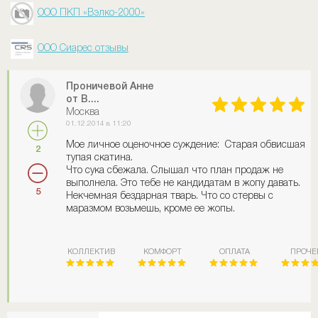
ООО ПКП «Вэлко-2000»
ООО Сиарес отзывы
Проничевой Анне
от В....
Москва
01.12.2014 в 11:20
Мое личное оценочное суждение: Старая обвисшая
2
тупая скатина.
Что сука сбежала. Слышал что план продаж не
выполнела. Это тебе не кандидатам в жопу давать.
5
Некчемная бездарная тварь. Что со стервы с
маразмом возьмешь, кроме ее жопы.
КОЛЛЕКТИВ
КОМФОРТ
ОПЛАТА
ПРОЧЕ