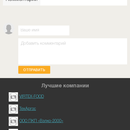
ОТПРАВИТЬ
Лучшие компании
VIRTEX-FOOD
ТехАргос
ООО ПКП «Вэлко-2000»