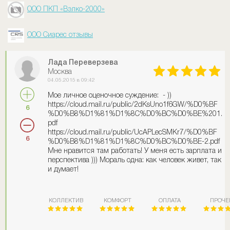
ООО ПКП «Вэлко-2000»
ООО Сиарес отзывы
Лада Переверзева
Москва
04.05.2015 в 09:42
Мое личное оценочное суждение: - ))
https://cloud.mail.ru/public/2dKsUno1f6GW/%D0%BF
6
%D0%B8%D1%81%D1%8C%D0%BC%D0%BE%201.
pdf
https://cloud.mail.ru/public/UcAPLecSMKr7/%D0%BF
6
%D0%B8%D1%81%D1%8C%D0%BC%D0%BE-2.pdf
Мне нравится там работать! У меня есть зарплата и
перспектива ))) Мораль одна: как человек живет, так
и думает!
КОЛЛЕКТИВ
КОМФОРТ
ОПЛАТА
ПРОЧЕ