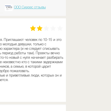
ООО Сиарес отзывы
я. Приглашают человек по 10-15 и это
о молодые девушки, только с
 характера (и не следует списывать
ь период работы там). Проекты вечно
кто-то новый с нуля начинает разбирать
ще неизвестно кто с такими задержками
ников, а семью, в которой царит
-добро пожаловать.
лые и приветливые люди, которых он и
ается.