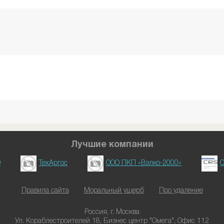
Лучшие компании
D
ТехАргос
ООО ПКП «Вэлко-2000»
О
Правила сайта
Моральный ущерб
Про удаление
Россия, г. Москва
Ул. Кораблестроителей 18, Бизнес центр "Омега", Офис 112