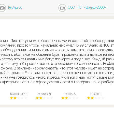
ТехАргос
ООО ПКП «Вэлко-2000»
ние: Писать тут можно бесконечно. Начинается всё с собеседовани
омпании, просто чтобы начальник не скучал. В 99 случаях из 100 эт
 собеседовании типичны фамильярность, хамство, намеки сексуально
йчивость, ибо такое же общение будет продолжаться и дальше на вес
ь,потому что от начальника бегут поскорее и подальше. Каждый раз 
его, поэтому всё простаивает со стремлением в бесконечность. Вооб
 фирме. В заключение хочу сказать, что этот человек ищет не сотруд
ный авторитет. Если вам не хватает таких восточных устоев в жизни
ьника уже говорилось много, поэтому ужиться с ним могут самые ми
х критериев нет, т.к. в сфере деятельности он совершенно не разбир
КОЛЛЕКТИВ
КОМФОРТ
ОПЛАТА
ПРОЧЕЕ