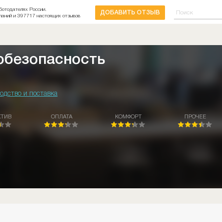
ботодателях России.
ДОБАВИТЬ ОТЗЫВ
паний и 397717 настоящих отзывов
обезопасность
одство и поставка
КТИВ
ОПЛАТА
КОМФОРТ
ПРОЧЕЕ