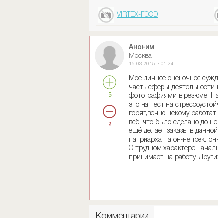
VIRTEX-FOOD
Аноним
Москва
15.03.2015 в 01:24
Мое личное оценочное сужде
часть сферы деятельности к
5
фотографиями в резюме. На
это на тест на стрессоусто
горят,вечно некому работат
всё, что было сделано до н
2
ещё делает заказы в данной
патриархат, а он-непреклон
О трудном характере начал
принимает на работу. Други
Комментарии