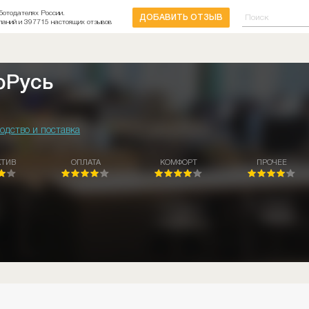
ботодателях России.
ДОБАВИТЬ ОТЗЫВ
паний и 397715 настоящих отзывов
оРусь
одство и поставка
КТИВ
ОПЛАТА
КОМФОРТ
ПРОЧЕЕ