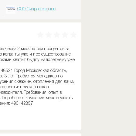
ООО Сиарес отзывы
ие через 2 месяца без процентов за
ько когда ты уже и про существование
 лохами хватит быдлу малолетнему уже
148521 Город Московская область,
е 3 лет Требуется менеджер по
урения скважин, отопления для дачи.
анности: прием звонков,
изводителя. Требования: опыт в
 Подробнее о компании можно узнать
ления: 490142837