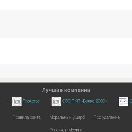
Лучшие компании
D
ТехАргос
ООО ПКП «Вэлко-2000»
О
Правила сайта
Моральный ущерб
Про удаление
Россия, г. Москва