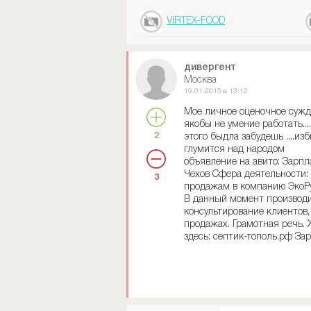
VIRTEX-FOOD
дивергент
Москва
19.01.2015 в 13:12
Мое личное оценочное сужде
якобы не умение работать...
2
этого быдла забудешь ....и
глумится над народом
объявление на авито: Зарпл
Чехов Сфера деятельности:
3
продажам в компанию ЭкоРу
В данный момент производи
консультирование клиентов,
продажах. Грамотная речь.
здесь: септик-тополь.рф За