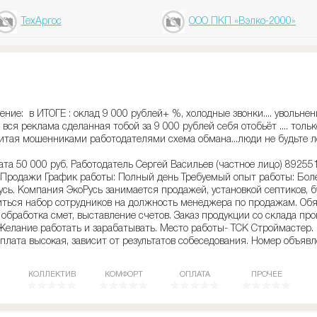
ТехАргос
ООО ПКП «Вэлко-2000»
ние: в ИТОГЕ : оклад 9 000 рублей+ %, холодные звонки.... увольнен
. вся реклама сделанная тобой за 9 000 рублей себя отобьёт .... тол
збитая мошенниками работодателями схема обмана...люди не будьте
ата 50 000 руб. Работодатель Сергей Васильев (частное лицо) 89255
 Продажи График работы: Полный день Требуемый опыт работы: Боле
сь. Компания ЭкоРусь занимается продажей, установкой септиков, б
ться набор сотрудников на должность менеджера по продажам. Обяз
 обработка смет, выставление счетов. Заказ продукции со склада про
 Желание работать и зарабатывать. Место работы- ТСК Строймастер.
рплата высокая, зависит от результатов собеседования. Номер объяв
КОЛЛЕКТИВ
КОМФОРТ
ОПЛАТА
ПРОЧЕЕ