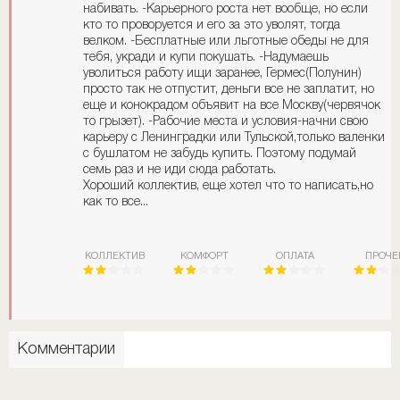
набивать. -Карьерного роста нет вообще, но если
кто то проворуется и его за это уволят, тогда
велком. -Бесплатные или льготные обеды не для
тебя, укради и купи покушать. -Надумаешь
уволиться работу ищи заранее, Гермес(Полунин)
просто так не отпустит, деньги все не заплатит, но
еще и конокрадом объявит на все Москву(червячок
то грызет). -Рабочие места и условия-начни свою
карьеру с Ленинградки или Тульской,только валенки
с бушлатом не забудь купить. Поэтому подумай
семь раз и не иди сюда работать.
Хороший коллектив, еще хотел что то написать,но
как то все...
КОЛЛЕКТИВ
КОМФОРТ
ОПЛАТА
ПРОЧЕ
Комментарии