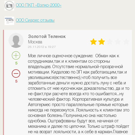
ООО ПКП «Вэлко-2000»
ООО Сиарес отзывы
Золотой Теленок
Москва
26.11.2012 в 19:27
Мое личное оценочное суждение: Обман как к
сотрудникам,так и к клиентам со стороны
5
владельцев. Отсутствие нормальной-прозрачной
мотивации. Кидалово по ЗП как работающим,так и
уволившимся(естественно),чтоб получить все
5
заработанные деньги нужно достать луну с неба и
отломить от нее кусочек.как доказательство, да и то
не факт,при расчете всегда кто то ошибается...ну
человеческий фактор. Корпоративная культура и
Автогермес просто параллельные прямые которые
никогда не пересекутся. Лояльность к клиентам это
основная болезнь Полунина,но она настолько
однобока. Оштрафованы будут все, начиная от
механика и далее по цепочки. Только штраф пойдет
не на возрат лояльности, а к себе в карман.Главное