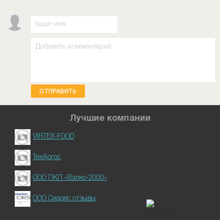
ОТПРАВИТЬ
Лучшие компании
VIRTEX-FOOD
ТехАргос
ООО ПКП «Вэлко-2000»
ООО Сиарес отзывы