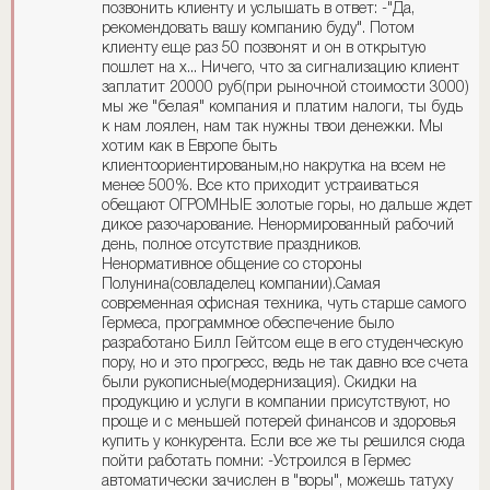
позвонить клиенту и услышать в ответ: -"Да,
рекомендовать вашу компанию буду". Потом
клиенту еще раз 50 позвонят и он в открытую
пошлет на х... Ничего, что за сигнализацию клиент
заплатит 20000 руб(при рыночной стоимости 3000)
мы же "белая" компания и платим налоги, ты будь
к нам лоялен, нам так нужны твои денежки. Мы
хотим как в Европе быть
клиентоориентированым,но накрутка на всем не
менее 500%. Все кто приходит устраиваться
обещают ОГРОМНЫЕ золотые горы, но дальше ждет
дикое разочарование. Ненормированный рабочий
день, полное отсутствие праздников.
Ненормативное общение со стороны
Полунина(совладелец компании).Самая
современная офисная техника, чуть старше самого
Гермеса, программное обеспечение было
разработано Билл Гейтсом еще в его студенческую
пору, но и это прогресс, ведь не так давно все счета
были рукописные(модернизация). Скидки на
продукцию и услуги в компании присутствуют, но
проще и с меньшей потерей финансов и здоровья
купить у конкурента. Если все же ты решился сюда
пойти работать помни: -Устроился в Гермес
автоматически зачислен в "воры", можешь татуху