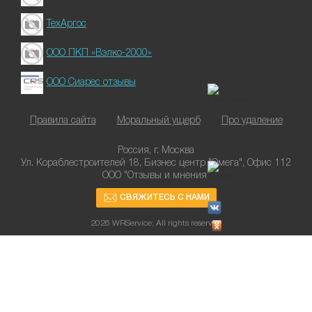
ТехАргос
ООО ПКП «Вэлко-2000»
ООО Сиарес отзывы
Правила сайта
Моральный ущерб
Про удаление
Россия, г. Москва
Ул. Кораблестроителей 18, Бизнес центр "Омега", Офис 112
ООО "Отзывы и мнения"
СВЯЖИТЕСЬ С НАМИ
2026 WRService; All rights reserved