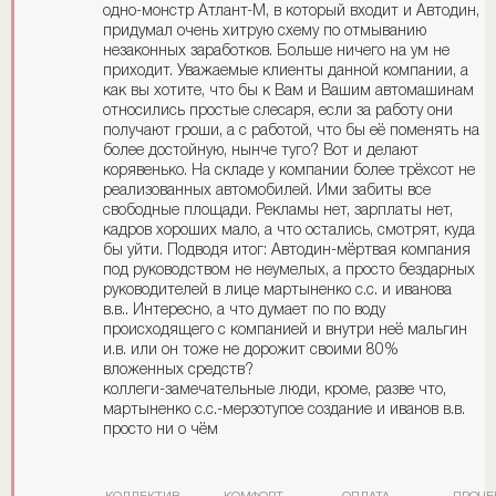
одно-монстр Атлант-М, в который входит и Автодин,
придумал очень хитрую схему по отмыванию
незаконных заработков. Больше ничего на ум не
приходит. Уважаемые клиенты данной компании, а
как вы хотите, что бы к Вам и Вашим автомашинам
относились простые слесаря, если за работу они
получают гроши, а с работой, что бы её поменять на
более достойную, нынче туго? Вот и делают
корявенько. На складе у компании более трёхсот не
реализованных автомобилей. Ими забиты все
свободные площади. Рекламы нет, зарплаты нет,
кадров хороших мало, а что остались, смотрят, куда
бы уйти. Подводя итог: Автодин-мёртвая компания
под руководством не неумелых, а просто бездарных
руководителей в лице мартыненко с.с. и иванова
в.в.. Интересно, а что думает по по воду
происходящего с компанией и внутри неё мальгин
и.в. или он тоже не дорожит своими 80%
вложенных средств?
коллеги-замечательные люди, кроме, разве что,
мартыненко с.с.-мерзотупое создание и иванов в.в.
просто ни о чём