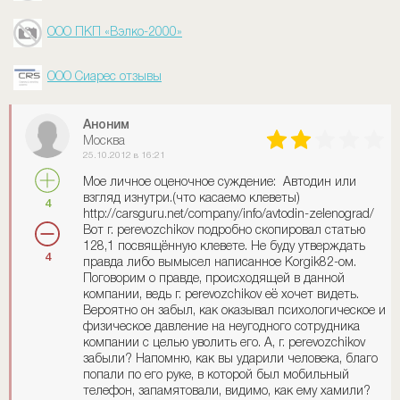
ООО ПКП «Вэлко-2000»
ООО Сиарес отзывы
Аноним
Москва
25.10.2012 в 16:21
Мое личное оценочное суждение: Автодин или
взгляд изнутри.(что касаемо клеветы)
4
http://carsguru.net/company/info/avtodin-zelenograd/
Вот г. perevozchikov подробно скопировал статью
128,1 посвящённую клевете. Не буду утверждать
4
правда либо вымысел написанное Korgik82-ом.
Поговорим о правде, происходящей в данной
компании, ведь г. perevozchikov её хочет видеть.
Вероятно он забыл, как оказывал психологическое и
физическое давление на неугодного сотрудника
компании с целью уволить его. А, г. perevozchikov
забыли? Напомню, как вы ударили человека, благо
попали по его руке, в которой был мобильный
телефон, запамятовали, видимо, как ему хамили?