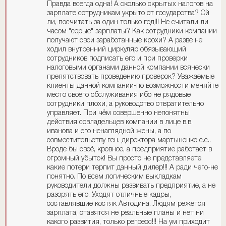
Правда всегда одна! А сколько скрытых налогов на
зарплате сотрудникам укрыто от государства? Ой
ли, посчитать за один только год!!! Не считали ли
часом "серые" зарплаты? Как сотрудники компании
получают свои заработанные крохи? А разве не
ходил внутренний циркуляр обязывающий
сотрудников подписать его и при проверки
налоговыми органами данной компании всячески
препятствовать проведению проверок? Уважаемые
клиенты данной компании-по возможности меняйте
место своего обслуживания ибо не рядовые
сотрудники плохи, а руководство отвратительно
управляет. При чём совершенно непонятны
действия совладельцев компании в лице в.в.
иванова и его ненаглядной жены, а по
совместительству ген. директора мартыненко с.с..
Вроде бы своё, кровное, а предприятие работает в
огромный убыток! Вы просто не представляете
какие потери терпит данный дилер!!! А ради чего-не
понятно. По всем логическим выкладкам
руководители должны развивать предприятие, а не
разорять его. Уходят отличные кадры,
составлявшие костяк Автодина. Людям режется
зарплата, ставятся не реальные планы и нет ни
какого развития, только регресс!!! На ум приходит