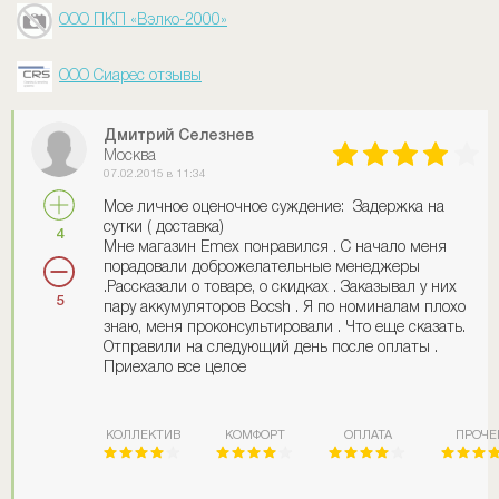
ООО ПКП «Вэлко-2000»
ООО Сиарес отзывы
Дмитрий Селезнев
Москва
07.02.2015 в 11:34
Мое личное оценочное суждение: Задержка на
сутки ( доставка)
4
Мне магазин Emex понравился . С начало меня
порадовали доброжелательные менеджеры
.Рассказали о товаре, о скидках . Заказывал у них
5
пару аккумуляторов Bocsh . Я по номиналам плохо
знаю, меня проконсультировали . Что еще сказать.
Отправили на следующий день после оплаты .
Приехало все целое
КОЛЛЕКТИВ
КОМФОРТ
ОПЛАТА
ПРОЧЕ