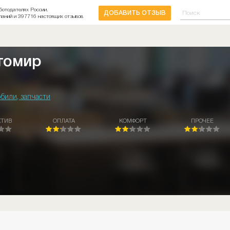
ботодателях России.
ДОБАВИТЬ ОТЗЫВ
паний и 397716 настоящих отзывов
томир
били, запчасти
КТИВ
ОПЛАТА
КОМФОРТ
ПРОЧЕЕ