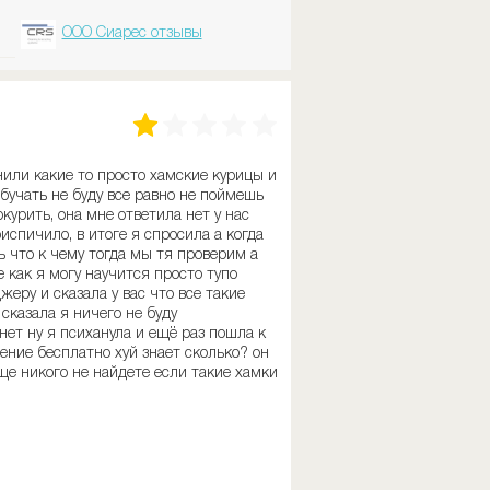
ООО Сиарес отзывы
нили какие то просто хамские курицы и
бучать не буду все равно не поймешь
курить, она мне ответила нет у нас
риспичило, в итоге я спросила а когда
шь что к чему тогда мы тя проверим а
 как я могу научится просто тупо
еру и сказала у вас что все такие
сказала я ничего не буду
нет ну я психанула и ещё раз пошла к
ение бесплатно хуй знает сколько? он
бще никого не найдете если такие хамки