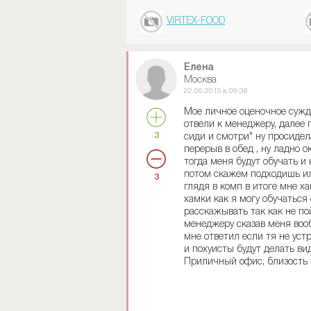
VIRTEX-FOOD
Елена
Москва
22.06.2015 в 09:38
Мое личное оценочное сужде
отвели к менеджеру, далее 
3
сиди и смотри" ну просидел
перерыв в обед , ну ладно о
тогда меня будут обучать и 
потом скажем подходишь или
3
глядя в комп в итоге мне х
хамки как я могу обучаться 
расскажывать так как не по
менеджеру сказав меня вооб
мне ответил если тя не уст
и похуисты будут делать ви
Приличный офис, близость 