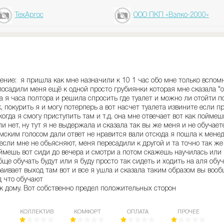
ТехАргос
ООО ПКП «Вэлко-2000»
ние: я пришла как мне назначили к 10 1 час обо мне только вспом
посадили меня ещё к одной просто грубиянки которая мне сказала "о
а я часа полтора и решила спросить где туалет и можно ли отойти по
к, покурить я и могу потерперь а вот насчет туалета извините если п
когда я смогу приступить там и т.д. она мне отвечает вот как пойме
 нет, ну тут я не выдержала и сказала так вы же меня и не обучаете
амским голосом дали ответ не нравится вали отсюда я пошла к менедж
если мне не обьясняют, меня пересадили к другой и та точно так же 
ймешь вот сиди до вечера и смотри а потом скажешь научилась или 
ще обучать будут или я буду просто так сидеть и ходить на аля обуч
раивает выход там вот и все я ушла и сказала таким образом вы воо
д что обучают
к дому. Вот собственно предел положительных сторон
КОЛЛЕКТИВ
КОМФОРТ
ОПЛАТА
ПРОЧЕЕ