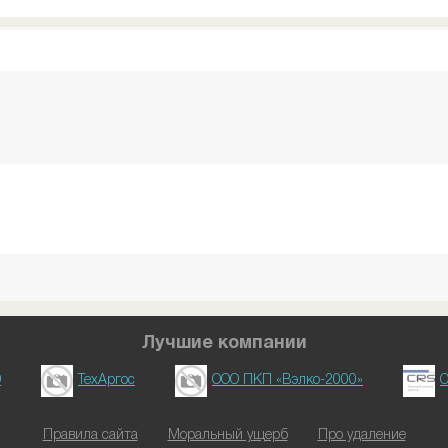
Лучшие компании
D
ТехАргос
ООО ПКП «Вэлко-2000»
О
Правила сайта
Моральный ущерб
Про удаление