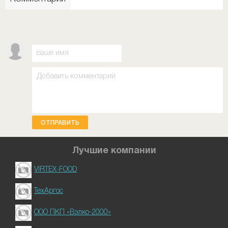
ОТПРАВИТЬ
Лучшие компании
VIRTEX-FOOD
ТехАргос
ООО ПКП «Вэлко-2000»