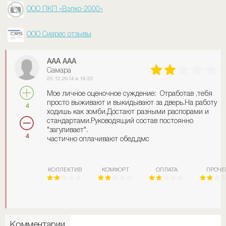
ООО ПКП «Вэлко-2000»
ООО Сиарес отзывы
ААА ААА
Самара
25.12.2014 в 18:22
Мое личное оценочное суждение: Отработав ,тебя
просто выживают и выкидывают за дверь.На работу
4
ходишь как зомби.Достают разными распорами и
стандартами.Руководящий состав постоянно
"загуливает".
4
частично оплачивают обед,дмс
КОЛЛЕКТИВ
КОМФОРТ
ОПЛАТА
ПРОЧЕ
Комментарии